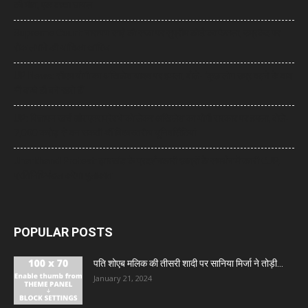
की मौत, एक बच्चा घायल
Supreme Court: नारायण साईं की सजा पर सुप्रीम कोर्ट का फैसला, उम्रकैद पर
रोक लगाने की याचिका खारिज
UP News: सीएम योगी का अखिलेश यादव पर हमला, बोले- ‘कुछ लोग उम्र बढ़ने के बाद
भी बच्चे ही बने रहते हैं’
UP: विज्ञापन खर्च और एक्सप्रेसवे को लेकर अखिलेश का योगी सरकार पर हमला, बोले-
7,000 करोड़ से बन सकती थीं विश्वस्तरीय यूनिवर्सिटियां
Jharkhand Protest: झारखंड के प्रदर्शनकारी छात्रों के समर्थन में उतरी CJP,
प्रतिनिधिमंडल करेगा मुलाकात
POPULAR POSTS
पति शोएब मलिक की तीसरी शादी पर सानिया मिर्जा ने तोड़ी...
January 21, 2024