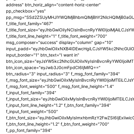
address" btn_horiz_align="content-horiz-center"
pp_checkbox="yes"
pp_msg="SSd2ZSUyMHJlYWQlMjBhbmQlMjBhY2NlcHQlMjB0aGU
f_title_font_family="467"
f_title_font_size="eyJhbGwiOiIyNCIsInBvcnRyYWl0IjoiMjAiLCJs
f_title_font_line_height="1" f_title_font_weight="700"
msg_composer="success" display="column" gap="10"
input_padd="eyJhbGwiOiIxNXB4IDEwcHgiLCJsYW5kc2NhcGUiO
input_border="1" btn_text="I want in"
btn_icon_size="eyJsYW5kc2NhcGUiOiIxNyIsInBvcnRyYWl0IjoiMT
btn_icon_space="eyJwb3J0cmFpdCI6IjMifQ=="
btn_radius="3" input_radius="3" f_msg_font_family="394"
f_msg_font_size="eyJhbGwiOiIxMyIsInBvcnRyYWl0IjoiMTEiLCJ
f_msg_font_weight="500" f_msg_font_line_height="1.4"
f_input_font_family="394"
f_input_font_size="eyJhbGwiOiIxMyIsInBvcnRyYWl0IjoiMTEiLC
f_input_font_line_height="1.2" f_btn_font_family="394"
f_input_font_weight="500"
f_btn_font_size="eyJhbGwiOiIxMyIsImxhbmRzY2FwZSI6IjExIiw
f_btn_font_line_height="1.2" f_btn_font_weight="700"
f_pp_font_family="394"