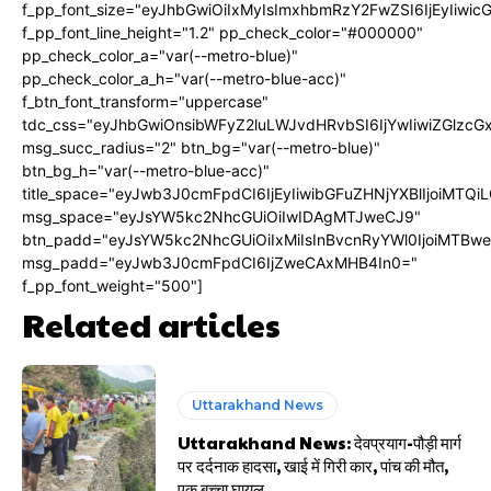
f_pp_font_size="eyJhbGwiOiIxMyIsImxhbmRzY2FwZSI6IjEyIiwi
f_pp_font_line_height="1.2" pp_check_color="#000000"
pp_check_color_a="var(--metro-blue)"
pp_check_color_a_h="var(--metro-blue-acc)"
f_btn_font_transform="uppercase"
tdc_css="eyJhbGwiOnsibWFyZ2luLWJvdHRvbSI6IjYwIiwiZGlz
msg_succ_radius="2" btn_bg="var(--metro-blue)"
btn_bg_h="var(--metro-blue-acc)"
title_space="eyJwb3J0cmFpdCI6IjEyIiwibGFuZHNjYXBlIjoiMTQi
msg_space="eyJsYW5kc2NhcGUiOiIwIDAgMTJweCJ9"
btn_padd="eyJsYW5kc2NhcGUiOiIxMiIsInBvcnRyYWl0IjoiMTBw
msg_padd="eyJwb3J0cmFpdCI6IjZweCAxMHB4In0="
f_pp_font_weight="500"]
Related articles
Uttarakhand News
Uttarakhand News: देवप्रयाग-पौड़ी मार्ग
पर दर्दनाक हादसा, खाई में गिरी कार, पांच की मौत,
एक बच्चा घायल