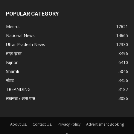
POPULAR CATEGORY
Meerut
17621
National News
14665
Uttar Pradesh News
12330
ताज़ा ख़बर
8496
Bijnor
6410
Shamli
5046
संवाद
3456
TREANDING
3187
लखनऊ / आस-पास
3086
About Us.
Contact Us.
Privacy Policy
Advertisment Booking