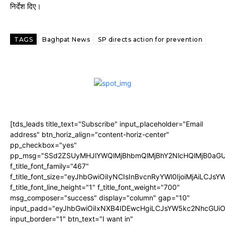
निर्देश दिए।
TAGS
Baghpat News
SP directs action for prevention
[tds_leads title_text="Subscribe" input_placeholder="Email
address" btn_horiz_align="content-horiz-center"
pp_checkbox="yes"
pp_msg="SSd2ZSUyMHJlYWQlMjBhbmQlMjBhY2NlcHQlMjB0aGU
f_title_font_family="467"
f_title_font_size="eyJhbGwiOiIyNCIsInBvcnRyYWl0IjoiMjAiLCJs
f_title_font_line_height="1" f_title_font_weight="700"
msg_composer="success" display="column" gap="10"
input_padd="eyJhbGwiOiIxNXB4IDEwcHgiLCJsYW5kc2NhcGUiO
input_border="1" btn_text="I want in"