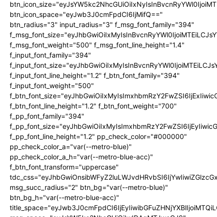
btn_icon_size="eyJsYW5kc2NhcGUiOiIxNyIsInBvcnRyYWl0IjoiMT
btn_icon_space="eyJwb3J0cmFpdCI6IjMifQ=="
btn_radius="3" input_radius="3" f_msg_font_family="394"
f_msg_font_size="eyJhbGwiOiIxMyIsInBvcnRyYWl0IjoiMTEiLCJ
f_msg_font_weight="500" f_msg_font_line_height="1.4"
f_input_font_family="394"
f_input_font_size="eyJhbGwiOiIxMyIsInBvcnRyYWl0IjoiMTEiLC
f_input_font_line_height="1.2" f_btn_font_family="394"
f_input_font_weight="500"
f_btn_font_size="eyJhbGwiOiIxMyIsImxhbmRzY2FwZSI6IjExIiw
f_btn_font_line_height="1.2" f_btn_font_weight="700"
f_pp_font_family="394"
f_pp_font_size="eyJhbGwiOiIxMyIsImxhbmRzY2FwZSI6IjEyIiwi
f_pp_font_line_height="1.2" pp_check_color="#000000"
pp_check_color_a="var(--metro-blue)"
pp_check_color_a_h="var(--metro-blue-acc)"
f_btn_font_transform="uppercase"
tdc_css="eyJhbGwiOnsibWFyZ2luLWJvdHRvbSI6IjYwIiwiZGlz
msg_succ_radius="2" btn_bg="var(--metro-blue)"
btn_bg_h="var(--metro-blue-acc)"
title_space="eyJwb3J0cmFpdCI6IjEyIiwibGFuZHNjYXBlIjoiMTQi