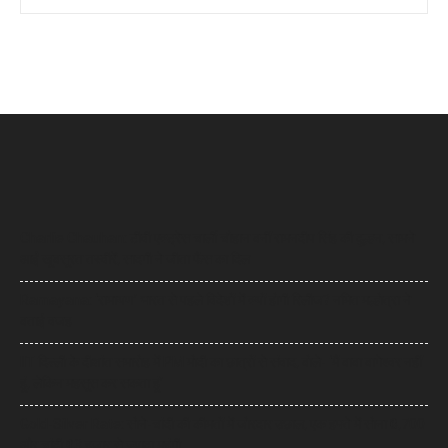
Charlie Chauhan: टीवी एक्ट्रेस चार्ली चौहान बनीं रामनदीप सिंह की दुल्हन, सामने
आईं खूबसूरत तस्वीरें, सादगी ने जीता फैंस का दिल
Ramayana: ‘रामायण’ भारत से पहले विदेशों में क्यों होगी रिलीज? नमित मल्होत्रा ने
बताई वजह
IIT दिल्ली के दीक्षांत समारोह में PM मोदी का छात्रों से संवाद, बोले- ‘मैं बाबा बागेश्वर नहीं
हूं, लेकिन महसूस कर सकता हूं’
Gold-Silver Rate: सोने-चांदी की कीमतों में जोरदार उछाल, एक हफ्ते में सोना ₹6,700
और चांदी ₹13 हजार से ज्यादा महंगी