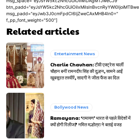
msg_space="eyJsYW5kc2NhcGUiOiIwIDAgMTJweCJ9"
btn_padd="eyJsYW5kc2NhcGUiOiIxMiIsInBvcnRyYWl0IjoiMTBw
msg_padd="eyJwb3J0cmFpdCI6IjZweCAxMHB4In0="
f_pp_font_weight="500"]
Related articles
Entertainment News
Charlie Chauhan: टीवी एक्ट्रेस चार्ली
चौहान बनीं रामनदीप सिंह की दुल्हन, सामने आईं
खूबसूरत तस्वीरें, सादगी ने जीता फैंस का दिल
Bollywood News
Ramayana: ‘रामायण’ भारत से पहले विदेशों में
क्यों होगी रिलीज? नमित मल्होत्रा ने बताई वजह