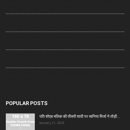
Charlie Chauhan: टीवी एक्ट्रेस चार्ली चौहान बनीं रामनदीप सिंह की दुल्हन, सामने
आईं खूबसूरत तस्वीरें, सादगी ने जीता फैंस का दिल
Ramayana: ‘रामायण’ भारत से पहले विदेशों में क्यों होगी रिलीज? नमित मल्होत्रा ने
बताई वजह
IIT दिल्ली के दीक्षांत समारोह में PM मोदी का छात्रों से संवाद, बोले- ‘मैं बाबा बागेश्वर नहीं
हूं, लेकिन महसूस कर सकता हूं’
Gold-Silver Rate: सोने-चांदी की कीमतों में जोरदार उछाल, एक हफ्ते में सोना ₹6,700
और चांदी ₹13 हजार से ज्यादा महंगी
Entertainment News: ‘लॉकअप 2’ से बाहर आते ही आकांक्षा चमोला ने खोला बड़ा
राज, बोलीं- परिवार है नाराज
POPULAR POSTS
पति शोएब मलिक की तीसरी शादी पर सानिया मिर्जा ने तोड़ी...
January 21, 2024