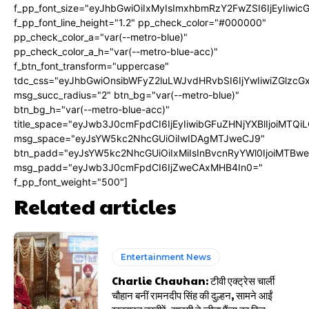
f_pp_font_size="eyJhbGwiOiIxMyIsImxhbmRzY2FwZSI6IjEyIiwi
f_pp_font_line_height="1.2" pp_check_color="#000000"
pp_check_color_a="var(--metro-blue)"
pp_check_color_a_h="var(--metro-blue-acc)"
f_btn_font_transform="uppercase"
tdc_css="eyJhbGwiOnsibWFyZ2luLWJvdHRvbSI6IjYwIiwiZGlz
msg_succ_radius="2" btn_bg="var(--metro-blue)"
btn_bg_h="var(--metro-blue-acc)"
title_space="eyJwb3J0cmFpdCI6IjEyIiwibGFuZHNjYXBlIjoiMTQi
msg_space="eyJsYW5kc2NhcGUiOiIwIDAgMTJweCJ9"
btn_padd="eyJsYW5kc2NhcGUiOiIxMiIsInBvcnRyYWl0IjoiMTBw
msg_padd="eyJwb3J0cmFpdCI6IjZweCAxMHB4In0="
f_pp_font_weight="500"]
Related articles
Entertainment News
Charlie Chauhan: टीवी एक्ट्रेस चार्ली
चौहान बनीं रामनदीप सिंह की दुल्हन, सामने आईं