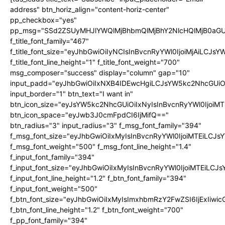
address" btn_horiz_align="content-horiz-center"
pp_checkbox="yes"
pp_msg="SSd2ZSUyMHJlYWQlMjBhbmQlMjBhY2NlcHQlMjB0aGU
f_title_font_family="467"
f_title_font_size="eyJhbGwiOiIyNCIsInBvcnRyYWl0IjoiMjAiLCJs
f_title_font_line_height="1" f_title_font_weight="700"
msg_composer="success" display="column" gap="10"
input_padd="eyJhbGwiOiIxNXB4IDEwcHgiLCJsYW5kc2NhcGUiO
input_border="1" btn_text="I want in"
btn_icon_size="eyJsYW5kc2NhcGUiOiIxNyIsInBvcnRyYWl0IjoiMT
btn_icon_space="eyJwb3J0cmFpdCI6IjMifQ=="
btn_radius="3" input_radius="3" f_msg_font_family="394"
f_msg_font_size="eyJhbGwiOiIxMyIsInBvcnRyYWl0IjoiMTEiLCJ
f_msg_font_weight="500" f_msg_font_line_height="1.4"
f_input_font_family="394"
f_input_font_size="eyJhbGwiOiIxMyIsInBvcnRyYWl0IjoiMTEiLC
f_input_font_line_height="1.2" f_btn_font_family="394"
f_input_font_weight="500"
f_btn_font_size="eyJhbGwiOiIxMyIsImxhbmRzY2FwZSI6IjExIiw
f_btn_font_line_height="1.2" f_btn_font_weight="700"
f_pp_font_family="394"