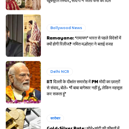
खूबसूरत तस्वीरें, सादगी ने जीता फैंस का दिल
Bollywood News
Ramayana: ‘रामायण’ भारत से पहले विदेशों में
क्यों होगी रिलीज? नमित मल्होत्रा ने बताई वजह
Delhi NCR
IIT दिल्ली के दीक्षांत समारोह में PM मोदी का छात्रों
से संवाद, बोले- ‘मैं बाबा बागेश्वर नहीं हूं, लेकिन महसूस
कर सकता हूं’
कारोबार
Gold-Silver Rate: सोने-चांदी की कीमतों में