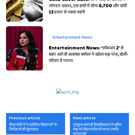
जोरदार उछाल, एक हफ्ते में सोना ₹6,700 और चांदी
₹13 हजार से ज्यादा महंगी
Entertainment News
Entertainment News: ‘लॉकअप 2’ से
बाहर आते ही आकांक्षा चमोला ने खोला बड़ा राज, बोलीं-
परिवार है नाराज
Previous article
Next article
पीएम मोदी ने ‘द एलीफेंट व्हिस्परर्स’ के
गुरुकुल कांगड़ी विश्वविद्यालय ने अमित
निर्माता से की मुलाक़ात
शाह को विद्या मार्तंड की मानद उपाधि
प्रदान की