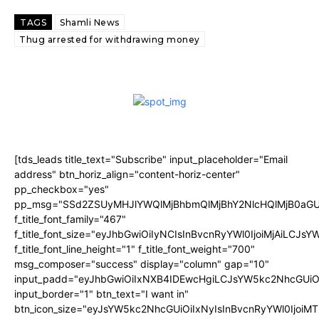
TAGS
Shamli News
Thug arrested for withdrawing money
[tds_leads title_text="Subscribe" input_placeholder="Email
address" btn_horiz_align="content-horiz-center"
pp_checkbox="yes"
pp_msg="SSd2ZSUyMHJlYWQlMjBhbmQlMjBhY2NlcHQlMjB0aGU
f_title_font_family="467"
f_title_font_size="eyJhbGwiOiIyNCIsInBvcnRyYWl0IjoiMjAiLCJs
f_title_font_line_height="1" f_title_font_weight="700"
msg_composer="success" display="column" gap="10"
input_padd="eyJhbGwiOiIxNXB4IDEwcHgiLCJsYW5kc2NhcGUiO
input_border="1" btn_text="I want in"
btn_icon_size="eyJsYW5kc2NhcGUiOiIxNyIsInBvcnRyYWl0IjoiMT