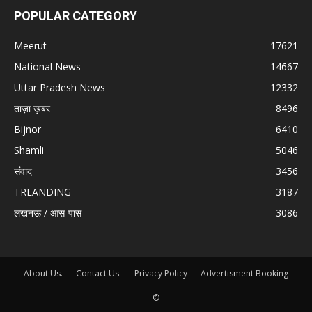
POPULAR CATEGORY
Meerut
17621
National News
14667
Uttar Pradesh News
12332
ताज़ा ख़बर
8496
Bijnor
6410
Shamli
5046
संवाद
3456
TREANDING
3187
लखनऊ / आस-पास
3086
About Us.
Contact Us.
Privacy Policy
Advertisment Booking
©