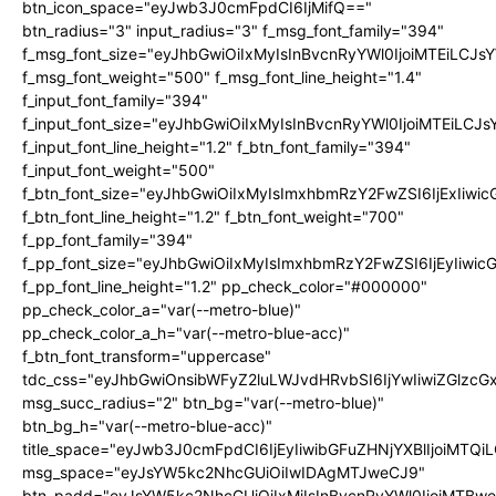
btn_icon_space="eyJwb3J0cmFpdCI6IjMifQ=="
btn_radius="3" input_radius="3" f_msg_font_family="394"
f_msg_font_size="eyJhbGwiOiIxMyIsInBvcnRyYWl0IjoiMTEiLCJ
f_msg_font_weight="500" f_msg_font_line_height="1.4"
f_input_font_family="394"
f_input_font_size="eyJhbGwiOiIxMyIsInBvcnRyYWl0IjoiMTEiLC
f_input_font_line_height="1.2" f_btn_font_family="394"
f_input_font_weight="500"
f_btn_font_size="eyJhbGwiOiIxMyIsImxhbmRzY2FwZSI6IjExIiw
f_btn_font_line_height="1.2" f_btn_font_weight="700"
f_pp_font_family="394"
f_pp_font_size="eyJhbGwiOiIxMyIsImxhbmRzY2FwZSI6IjEyIiwi
f_pp_font_line_height="1.2" pp_check_color="#000000"
pp_check_color_a="var(--metro-blue)"
pp_check_color_a_h="var(--metro-blue-acc)"
f_btn_font_transform="uppercase"
tdc_css="eyJhbGwiOnsibWFyZ2luLWJvdHRvbSI6IjYwIiwiZGlz
msg_succ_radius="2" btn_bg="var(--metro-blue)"
btn_bg_h="var(--metro-blue-acc)"
title_space="eyJwb3J0cmFpdCI6IjEyIiwibGFuZHNjYXBlIjoiMTQi
msg_space="eyJsYW5kc2NhcGUiOiIwIDAgMTJweCJ9"
btn_padd="eyJsYW5kc2NhcGUiOiIxMiIsInBvcnRyYWl0IjoiMTBw