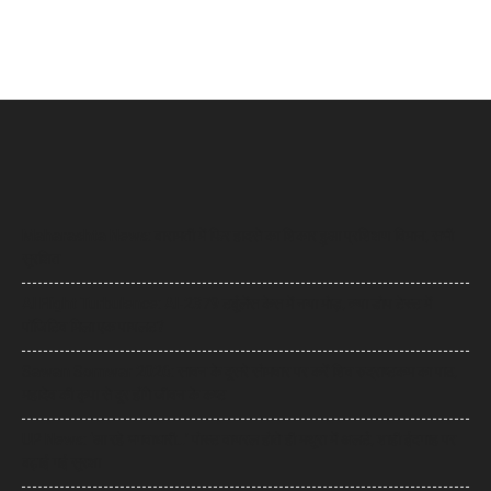
Maharashta News: बारामती में फिर हादसे का शिकार हुआ प्रशिक्षण विमान, सभी
सुरक्षित
AI Flight Turbulence: AI-2379 टर्बुलेंस केस में नया मोड़, क्या डोप टेस्ट में
पॉजिटिव मिला एक पायलट?
Sawan Somwar 2026: सावन के दूसरे सोमवार पर करें शिव रुद्राष्टकम का पाठ,
महादेव की कृपा से दूर होंगे जीवन के कष्ट
UP News: ‘आ रहे भगवाधारी…’ पोस्ट वायरल होते ही मथुरा में अलर्ट, शाही ईदगाह पर
बढ़ाई गई सुरक्षा