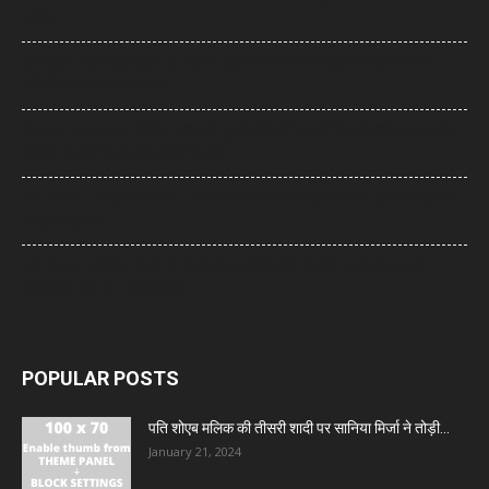
सुरक्षित
AI Flight Turbulence: AI-2379 टर्बुलेंस केस में नया मोड़, क्या डोप टेस्ट में
पॉजिटिव मिला एक पायलट?
Sawan Somwar 2026: सावन के दूसरे सोमवार पर करें शिव रुद्राष्टकम का पाठ,
महादेव की कृपा से दूर होंगे जीवन के कष्ट
UP News: ‘आ रहे भगवाधारी…’ पोस्ट वायरल होते ही मथुरा में अलर्ट, शाही ईदगाह पर
बढ़ाई गई सुरक्षा
UP News: आरक्षण के मुद्दे पर मायावती का RSS और सरकार पर निशाना, कहा-
सामाजिक न्याय से न हो खिलवाड़
POPULAR POSTS
पति शोएब मलिक की तीसरी शादी पर सानिया मिर्जा ने तोड़ी...
January 21, 2024