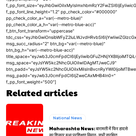
f_pp_font_size="eyJhbGwiOiIxMyIsImxhbmRzY2FwZSI6IjEyIiwi
f_pp_font_line_height="1.2" pp_check_color="#000000"
pp_check_color_a="var(--metro-blue)"
pp_check_color_a_h="var(--metro-blue-acc)"
f_btn_font_transform="uppercase"
tdc_css="eyJhbGwiOnsibWFyZ2luLWJvdHRvbSI6IjYwIiwiZGlz
msg_succ_radius="2" btn_bg="var(--metro-blue)"
btn_bg_h="var(--metro-blue-acc)"
title_space="eyJwb3J0cmFpdCI6IjEyIiwibGFuZHNjYXBlIjoiMTQi
msg_space="eyJsYW5kc2NhcGUiOiIwIDAgMTJweCJ9"
btn_padd="eyJsYW5kc2NhcGUiOiIxMiIsInBvcnRyYWl0IjoiMTBw
msg_padd="eyJwb3J0cmFpdCI6IjZweCAxMHB4In0="
f_pp_font_weight="500"]
Related articles
National News
Maharashta News: बारामती में फिर हादसे
का शिकार हुआ प्रशिक्षण विमान, सभी सुरक्षित