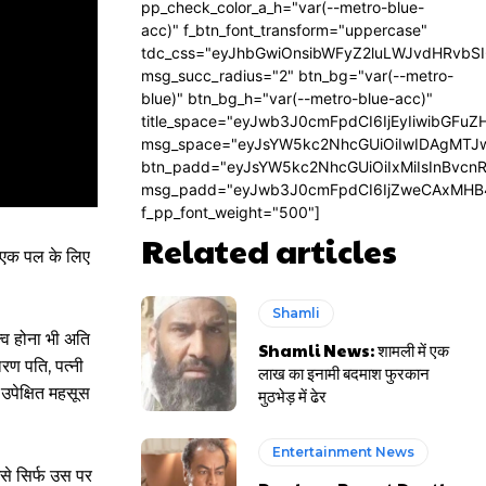
pp_check_color_a_h="var(--metro-blue-
acc)" f_btn_font_transform="uppercase"
tdc_css="eyJhbGwiOnsibWFyZ2luLWJvdHRvbS
msg_succ_radius="2" btn_bg="var(--metro-
blue)" btn_bg_h="var(--metro-blue-acc)"
title_space="eyJwb3J0cmFpdCI6IjEyIiwibGFuZ
msg_space="eyJsYW5kc2NhcGUiOiIwIDAgMTJ
btn_padd="eyJsYW5kc2NhcGUiOiIxMiIsInBvcn
msg_padd="eyJwb3J0cmFpdCI6IjZweCAxMHB
f_pp_font_weight="500"]
Related articles
ो एक पल के लिए
Shamli
्व होना भी अति
Shamli News: शामली में एक
रण पति, पत्नी
लाख का इनामी बदमाश फुरकान
उपेक्षित महसूस
मुठभेड़ में ढेर
Entertainment News
से सिर्फ उस पर