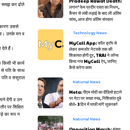
Pradeep Rawat Death:
बोझ समझ कर ढोते
लगान’ फेम प्रदीप रावत का निधन,
कैंसर से लंबी लड़ाई के बाद ली अंतिम
सांस, आज होगा अंतिम संस्कार
े कारण उससे
Technology News
 होगा। उनके मन व
MyCall App: कॉल ड्रॉप से
देते हैं।
लेकर कमजोर नेटवर्क तक की
शिकायत होगी दूर, TRAI ने लॉन्च
किया नया MyCall ऐप, जानिए
े किसी भी कार्य
कैसे करेगा काम
प से पति के साथ
 वे पति व ससुराल
National News
Meta: पीएम मोदी का वीडियो हटाने
पर मेटा पर सख्त रुख, निशिकांत दुबे
ने देंगी व उन
बोले- 3 दिन में माफी मांगें जुकरबर्ग
तौर पर शिक्षित
ड़े का रूप न
National News
Opposition March: संसद