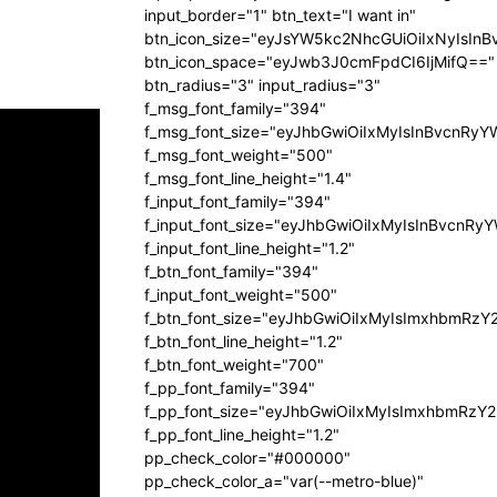
input_border="1" btn_text="I want in"
btn_icon_size="eyJsYW5kc2NhcGUiOiIxNyIsInB
btn_icon_space="eyJwb3J0cmFpdCI6IjMifQ=="
btn_radius="3" input_radius="3"
f_msg_font_family="394"
f_msg_font_size="eyJhbGwiOiIxMyIsInBvcnRyY
f_msg_font_weight="500"
f_msg_font_line_height="1.4"
f_input_font_family="394"
f_input_font_size="eyJhbGwiOiIxMyIsInBvcnRy
f_input_font_line_height="1.2"
f_btn_font_family="394"
f_input_font_weight="500"
f_btn_font_size="eyJhbGwiOiIxMyIsImxhbmRzY
f_btn_font_line_height="1.2"
f_btn_font_weight="700"
f_pp_font_family="394"
f_pp_font_size="eyJhbGwiOiIxMyIsImxhbmRzY2
f_pp_font_line_height="1.2"
pp_check_color="#000000"
pp_check_color_a="var(--metro-blue)"