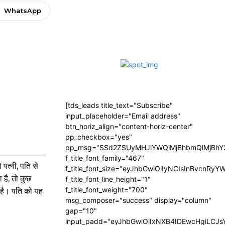
WhatsApp
[tds_leads title_text="Subscribe"
input_placeholder="Email address"
btn_horiz_align="content-horiz-center"
pp_checkbox="yes"
pp_msg="SSd2ZSUyMHJlYWQlMjBhbmQlMjBhY2
f_title_font_family="467"
पत्नी, पति से
f_title_font_size="eyJhbGwiOiIyNCIsInBvcnRyY
है, तो कुछ
f_title_font_line_height="1"
f_title_font_weight="700"
 है। पति को यह
msg_composer="success" display="column"
gap="10"
input_padd="eyJhbGwiOiIxNXB4IDEwcHgiLCJ