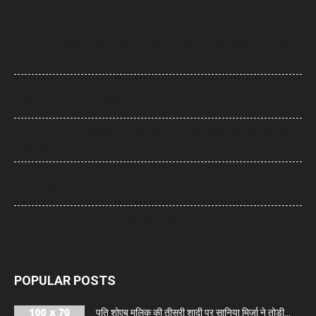
UP News: अतीक अहमद के परिवार पर फिर टूटा दुखों का पहाड़, हादसे में बेटे आबान
की मौत
UP News: लखनऊ-कानपुर एक्सप्रेसवे पर सियासी घमासान, सड़क धंसने और मरम्मत
के वीडियो पर अखिलेश का योगी सरकार पर हमला
Arvind Kejriwal: इंस्टाग्राम अकाउंट बैन होने का दावा, केजरीवाल बोले- पीएम मोदी
के आगे झुका Meta
Bombay High Court: यौन उत्पीड़न मामले में हाईकोर्ट ने पलटा फैसला, तरुण
तेजपाल दोषी करार
Gold- Silver Price: सोना हुआ और महंगा, चांदी ने भी दिखाई मजबूती
POPULAR POSTS
पति शोएब मलिक की तीसरी शादी पर सानिया मिर्जा ने तोड़ी...