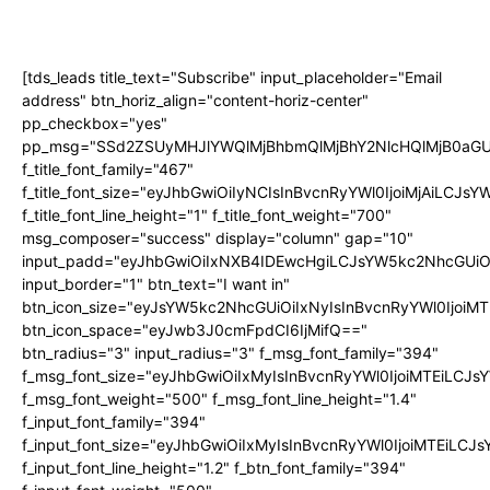
[tds_leads title_text="Subscribe" input_placeholder="Email
address" btn_horiz_align="content-horiz-center"
pp_checkbox="yes"
pp_msg="SSd2ZSUyMHJlYWQlMjBhbmQlMjBhY2NlcHQlMjB0aGU
f_title_font_family="467"
f_title_font_size="eyJhbGwiOiIyNCIsInBvcnRyYWl0IjoiMjAiLCJs
f_title_font_line_height="1" f_title_font_weight="700"
msg_composer="success" display="column" gap="10"
input_padd="eyJhbGwiOiIxNXB4IDEwcHgiLCJsYW5kc2NhcGUiO
input_border="1" btn_text="I want in"
btn_icon_size="eyJsYW5kc2NhcGUiOiIxNyIsInBvcnRyYWl0IjoiMT
btn_icon_space="eyJwb3J0cmFpdCI6IjMifQ=="
btn_radius="3" input_radius="3" f_msg_font_family="394"
f_msg_font_size="eyJhbGwiOiIxMyIsInBvcnRyYWl0IjoiMTEiLCJ
f_msg_font_weight="500" f_msg_font_line_height="1.4"
f_input_font_family="394"
f_input_font_size="eyJhbGwiOiIxMyIsInBvcnRyYWl0IjoiMTEiLC
f_input_font_line_height="1.2" f_btn_font_family="394"