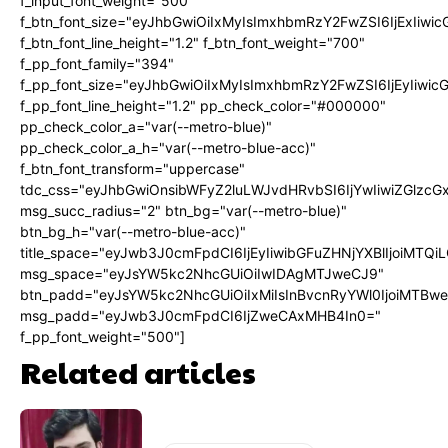
f_input_font_weight="500"
f_btn_font_size="eyJhbGwiOiIxMyIsImxhbmRzY2FwZSI6IjExIiw
f_btn_font_line_height="1.2" f_btn_font_weight="700"
f_pp_font_family="394"
f_pp_font_size="eyJhbGwiOiIxMyIsImxhbmRzY2FwZSI6IjEyIiwi
f_pp_font_line_height="1.2" pp_check_color="#000000"
pp_check_color_a="var(--metro-blue)"
pp_check_color_a_h="var(--metro-blue-acc)"
f_btn_font_transform="uppercase"
tdc_css="eyJhbGwiOnsibWFyZ2luLWJvdHRvbSI6IjYwIiwiZGlz
msg_succ_radius="2" btn_bg="var(--metro-blue)"
btn_bg_h="var(--metro-blue-acc)"
title_space="eyJwb3J0cmFpdCI6IjEyIiwibGFuZHNjYXBlIjoiMTQi
msg_space="eyJsYW5kc2NhcGUiOiIwIDAgMTJweCJ9"
btn_padd="eyJsYW5kc2NhcGUiOiIxMiIsInBvcnRyYWl0IjoiMTBw
msg_padd="eyJwb3J0cmFpdCI6IjZweCAxMHB4In0="
f_pp_font_weight="500"]
Related articles