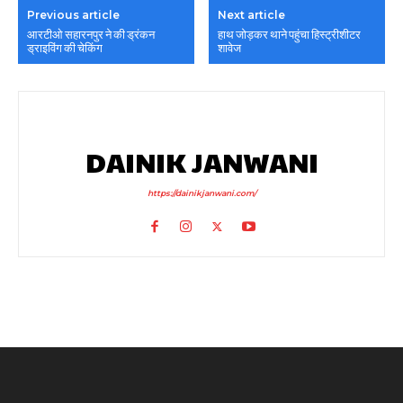
Previous article
Next article
आरटीओ सहारनपुर ने की ड्रंकन
हाथ जोड़कर थाने पहुंचा हिस्ट्रीशीटर
ड्राइविंग की चेकिंग
शावेज
DAINIK JANWANI
https://dainikjanwani.com/