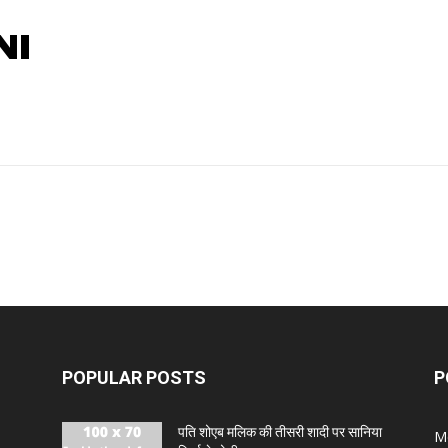
NI
POPULAR POSTS
P
पति शोएब मलिक की तीसरी शादी पर सानिया
M