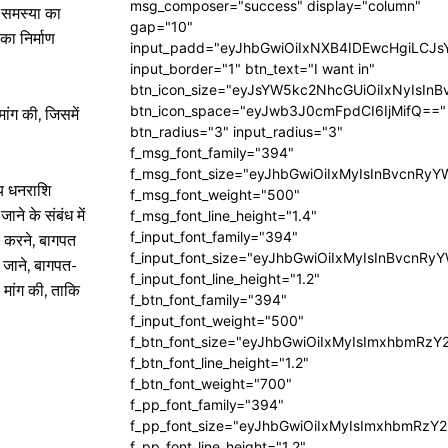
msg_composer="success" display="column"
 समस्या का
gap="10"
 का निर्माण
input_padd="eyJhbGwiOiIxNXB4IDEwcHgiLCJ
input_border="1" btn_text="I want in"
btn_icon_size="eyJsYW5kc2NhcGUiOiIxNyIsInB
btn_icon_space="eyJwb3J0cmFpdCI6IjMifQ=="
ांग की, जिसमें
btn_radius="3" input_radius="3"
f_msg_font_family="394"
f_msg_font_size="eyJhbGwiOiIxMyIsInBvcnRyY
तय धनराशि
f_msg_font_weight="500"
ने के संबंध में
f_msg_font_line_height="1.4"
f_input_font_family="394"
े करने, बागपत
f_input_font_size="eyJhbGwiOiIxMyIsInBvcnRy
ए जाने, बागपत-
f_input_font_line_height="1.2"
 मांग की, ताकि
f_btn_font_family="394"
f_input_font_weight="500"
f_btn_font_size="eyJhbGwiOiIxMyIsImxhbmRzY
f_btn_font_line_height="1.2"
f_btn_font_weight="700"
f_pp_font_family="394"
f_pp_font_size="eyJhbGwiOiIxMyIsImxhbmRzY2
f_pp_font_line_height="1.2"