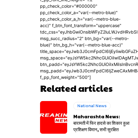
pp_check_color="#000000"
pp_check_color_a="var(--metro-blue)"
pp_check_color_a_h="var(--metro-blue-
acc)" f_btn_font_transform="uppercase"
tdc_css="eyJhbGwiOnsibWFyZ2luLWJvdHRvbS
msg_succ_radius="2" btn_bg="var(--metro-
blue)" btn_bg_h="var(--metro-blue-acc)"
title_space="eyJwb3J0cmFpdCI6IjEyIiwibGFuZ
msg_space="eyJsYW5kc2NhcGUiOiIwIDAgMTJ
btn_padd="eyJsYW5kc2NhcGUiOiIxMiIsInBvcn
msg_padd="eyJwb3J0cmFpdCI6IjZweCAxMHB
f_pp_font_weight="500"]
Related articles
National News
Maharashta News:
बारामती में फिर हादसे का शिकार हुआ
प्रशिक्षण विमान, सभी सुरक्षित