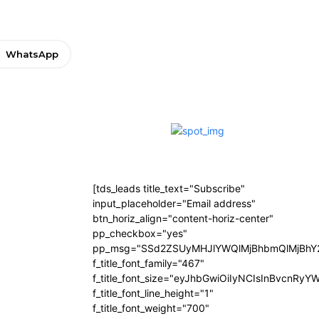
WhatsApp
[tds_leads title_text="Subscribe"
input_placeholder="Email address"
btn_horiz_align="content-horiz-center"
pp_checkbox="yes"
pp_msg="SSd2ZSUyMHJlYWQlMjBhbmQlMjBhY2
f_title_font_family="467"
f_title_font_size="eyJhbGwiOiIyNCIsInBvcnRyY
f_title_font_line_height="1"
f_title_font_weight="700"