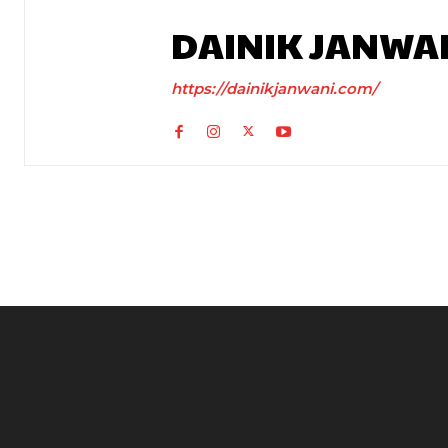
DAINIK JANWA
https://dainikjanwani.com/