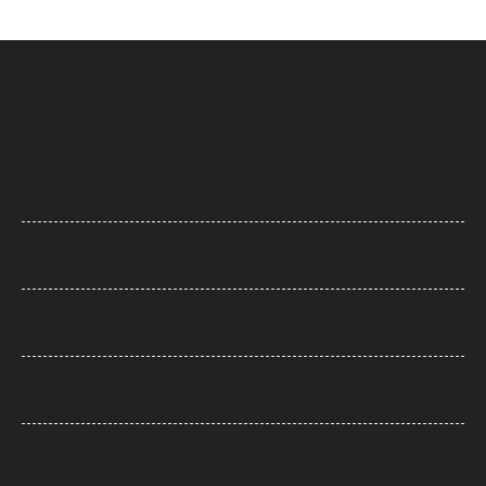
Supreme Court: नारायण साईं की सजा पर सुप्रीम कोर्ट का फैसला, उम्रकैद पर
रोक लगाने की याचिका खारिज
UP News: सीएम योगी का अखिलेश यादव पर हमला, बोले- ‘कुछ लोग उम्र बढ़ने के बाद
भी बच्चे ही बने रहते हैं’
UP: विज्ञापन खर्च और एक्सप्रेसवे को लेकर अखिलेश का योगी सरकार पर हमला, बोले-
7,000 करोड़ से बन सकती थीं विश्वस्तरीय यूनिवर्सिटियां
Jharkhand Protest: झारखंड के प्रदर्शनकारी छात्रों के समर्थन में उतरी CJP,
प्रतिनिधिमंडल करेगा मुलाकात
World News: थाईलैंड के स्कूल में गोलीबारी, 6 लोगों की मौत, कई घायल