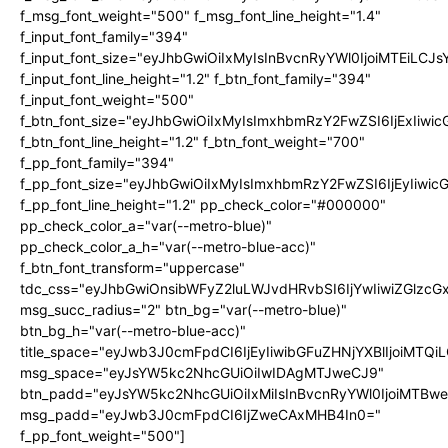
f_msg_font_weight="500" f_msg_font_line_height="1.4"
f_input_font_family="394"
f_input_font_size="eyJhbGwiOiIxMyIsInBvcnRyYWl0IjoiMTEiLC
f_input_font_line_height="1.2" f_btn_font_family="394"
f_input_font_weight="500"
f_btn_font_size="eyJhbGwiOiIxMyIsImxhbmRzY2FwZSI6IjExIiw
f_btn_font_line_height="1.2" f_btn_font_weight="700"
f_pp_font_family="394"
f_pp_font_size="eyJhbGwiOiIxMyIsImxhbmRzY2FwZSI6IjEyIiwi
f_pp_font_line_height="1.2" pp_check_color="#000000"
pp_check_color_a="var(--metro-blue)"
pp_check_color_a_h="var(--metro-blue-acc)"
f_btn_font_transform="uppercase"
tdc_css="eyJhbGwiOnsibWFyZ2luLWJvdHRvbSI6IjYwIiwiZGlz
msg_succ_radius="2" btn_bg="var(--metro-blue)"
btn_bg_h="var(--metro-blue-acc)"
title_space="eyJwb3J0cmFpdCI6IjEyIiwibGFuZHNjYXBlIjoiMTQi
msg_space="eyJsYW5kc2NhcGUiOiIwIDAgMTJweCJ9"
btn_padd="eyJsYW5kc2NhcGUiOiIxMiIsInBvcnRyYWl0IjoiMTBw
msg_padd="eyJwb3J0cmFpdCI6IjZweCAxMHB4In0="
f_pp_font_weight="500"]