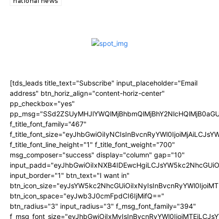
national news
[tds_leads title_text="Subscribe" input_placeholder="Email
address" btn_horiz_align="content-horiz-center"
pp_checkbox="yes"
pp_msg="SSd2ZSUyMHJlYWQlMjBhbmQlMjBhY2NlcHQlMjB0aGU
f_title_font_family="467"
f_title_font_size="eyJhbGwiOiIyNCIsInBvcnRyYWl0IjoiMjAiLCJs
f_title_font_line_height="1" f_title_font_weight="700"
msg_composer="success" display="column" gap="10"
input_padd="eyJhbGwiOiIxNXB4IDEwcHgiLCJsYW5kc2NhcGUiO
input_border="1" btn_text="I want in"
btn_icon_size="eyJsYW5kc2NhcGUiOiIxNyIsInBvcnRyYWl0IjoiMT
btn_icon_space="eyJwb3J0cmFpdCI6IjMifQ=="
btn_radius="3" input_radius="3" f_msg_font_family="394"
f_msg_font_size="eyJhbGwiOiIxMyIsInBvcnRyYWl0IjoiMTEiLCJ