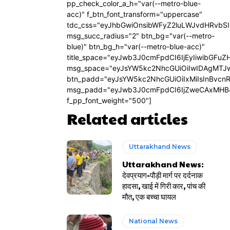
pp_check_color_a_h="var(--metro-blue-
acc)" f_btn_font_transform="uppercase"
tdc_css="eyJhbGwiOnsibWFyZ2luLWJvdHRvbS
msg_succ_radius="2" btn_bg="var(--metro-
blue)" btn_bg_h="var(--metro-blue-acc)"
title_space="eyJwb3J0cmFpdCI6IjEyIiwibGFuZ
msg_space="eyJsYW5kc2NhcGUiOiIwIDAgMTJ
btn_padd="eyJsYW5kc2NhcGUiOiIxMiIsInBvcn
msg_padd="eyJwb3J0cmFpdCI6IjZweCAxMHB
f_pp_font_weight="500"]
Related articles
Uttarakhand News
Uttarakhand News:
देवप्रयाग-पौड़ी मार्ग पर दर्दनाक
हादसा, खाई में गिरी कार, पांच की
मौत, एक बच्चा घायल
National News