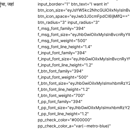
ंचा, जहां
input_border="1" btn_text="I want in"
btn_icon_size="eyJsYW5kc2NhcGUiOiIxNyIsInB
btn_icon_space="eyJwb3J0cmFpdCI6IjMifQ=="
btn_radius="3" input_radius="3"
f_msg_font_family="394"
f_msg_font_size="eyJhbGwiOiIxMyIsInBvcnRyY
f_msg_font_weight="500"
f_msg_font_line_height="1.4"
f_input_font_family="394"
f_input_font_size="eyJhbGwiOiIxMyIsInBvcnRy
f_input_font_line_height="1.2"
f_btn_font_family="394"
f_input_font_weight="500"
f_btn_font_size="eyJhbGwiOiIxMyIsImxhbmRzY
f_btn_font_line_height="1.2"
f_btn_font_weight="700"
f_pp_font_family="394"
f_pp_font_size="eyJhbGwiOiIxMyIsImxhbmRzY2
f_pp_font_line_height="1.2"
pp_check_color="#000000"
pp_check_color_a="var(--metro-blue)"