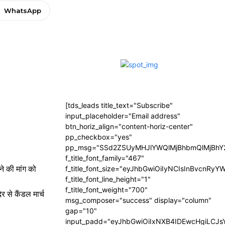
WhatsApp
[tds_leads title_text="Subscribe"
input_placeholder="Email address"
btn_horiz_align="content-horiz-center"
pp_checkbox="yes"
pp_msg="SSd2ZSUyMHJlYWQlMjBhbmQlMjBhY2
f_title_font_family="467"
ने की मांग को
f_title_font_size="eyJhbGwiOiIyNCIsInBvcnRyY
f_title_font_line_height="1"
f_title_font_weight="700"
र से कैंडल मार्च
msg_composer="success" display="column"
gap="10"
input_padd="eyJhbGwiOiIxNXB4IDEwcHgiLCJ