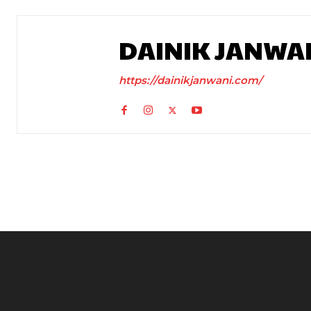
DAINIK JANWA
https://dainikjanwani.com/