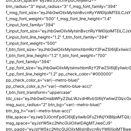
btn_icon_space="eyJwb3J0cmFpdCI6IjMifQ=="
btn_radius="3" input_radius="3" f_msg_font_family="394"
f_msg_font_size="eyJhbGwiOiIxMyIsInBvcnRyYWl0IjoiMTEiLCJ
f_msg_font_weight="500" f_msg_font_line_height="1.4"
f_input_font_family="394"
f_input_font_size="eyJhbGwiOiIxMyIsInBvcnRyYWl0IjoiMTEiLC
f_input_font_line_height="1.2" f_btn_font_family="394"
f_input_font_weight="500"
f_btn_font_size="eyJhbGwiOiIxMyIsImxhbmRzY2FwZSI6IjExIiw
f_btn_font_line_height="1.2" f_btn_font_weight="700"
f_pp_font_family="394"
f_pp_font_size="eyJhbGwiOiIxMyIsImxhbmRzY2FwZSI6IjEyIiwi
f_pp_font_line_height="1.2" pp_check_color="#000000"
pp_check_color_a="var(--metro-blue)"
pp_check_color_a_h="var(--metro-blue-acc)"
f_btn_font_transform="uppercase"
tdc_css="eyJhbGwiOnsibWFyZ2luLWJvdHRvbSI6IjYwIiwiZGlz
msg_succ_radius="2" btn_bg="var(--metro-blue)"
btn_bg_h="var(--metro-blue-acc)"
title_space="eyJwb3J0cmFpdCI6IjEyIiwibGFuZHNjYXBlIjoiMTQi
msg_space="eyJsYW5kc2NhcGUiOiIwIDAgMTJweCJ9"
btn_padd="eyJsYW5kc2NhcGUiOiIxMiIsInBvcnRyYWl0IjoiMTBw