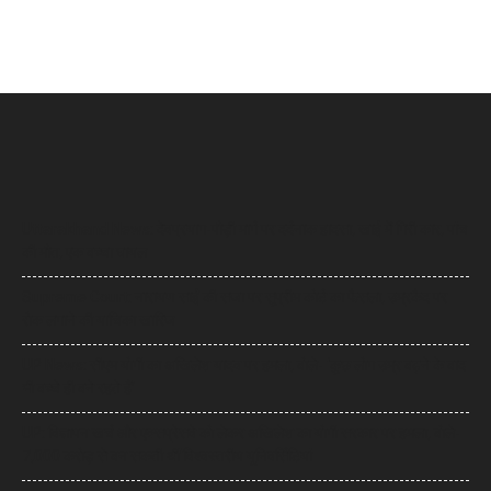
Uttarakhand News: देवप्रयाग-पौड़ी मार्ग पर दर्दनाक हादसा, खाई में गिरी कार, पांच
की मौत, एक बच्चा घायल
Supreme Court: नारायण साईं की सजा पर सुप्रीम कोर्ट का फैसला, उम्रकैद पर
रोक लगाने की याचिका खारिज
UP News: सीएम योगी का अखिलेश यादव पर हमला, बोले- ‘कुछ लोग उम्र बढ़ने के बाद
भी बच्चे ही बने रहते हैं’
UP: विज्ञापन खर्च और एक्सप्रेसवे को लेकर अखिलेश का योगी सरकार पर हमला, बोले-
7,000 करोड़ से बन सकती थीं विश्वस्तरीय यूनिवर्सिटियां