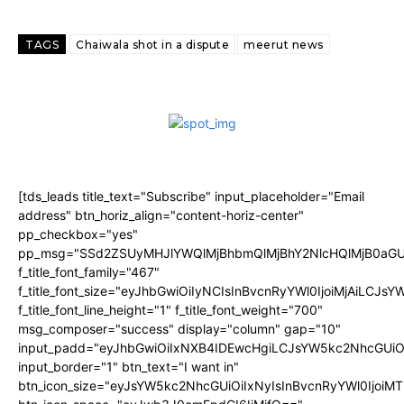
TAGS
Chaiwala shot in a dispute
meerut news
[tds_leads title_text="Subscribe" input_placeholder="Email
address" btn_horiz_align="content-horiz-center"
pp_checkbox="yes"
pp_msg="SSd2ZSUyMHJlYWQlMjBhbmQlMjBhY2NlcHQlMjB0aGU
f_title_font_family="467"
f_title_font_size="eyJhbGwiOiIyNCIsInBvcnRyYWl0IjoiMjAiLCJs
f_title_font_line_height="1" f_title_font_weight="700"
msg_composer="success" display="column" gap="10"
input_padd="eyJhbGwiOiIxNXB4IDEwcHgiLCJsYW5kc2NhcGUiO
input_border="1" btn_text="I want in"
btn_icon_size="eyJsYW5kc2NhcGUiOiIxNyIsInBvcnRyYWl0IjoiMT