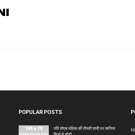
NI
POPULAR POSTS
P
पति शोएब मलिक की तीसरी शादी पर सानिया
M
मिर्जा ने तोड़ी...