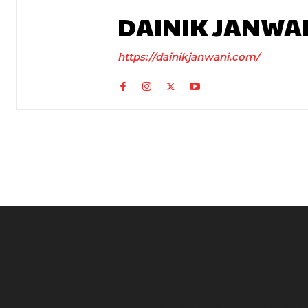
DAINIK JANWA
https://dainikjanwani.com/