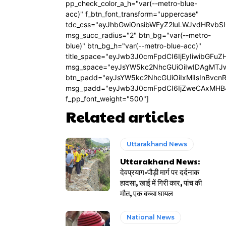
pp_check_color_a_h="var(--metro-blue-
acc)" f_btn_font_transform="uppercase"
tdc_css="eyJhbGwiOnsibWFyZ2luLWJvdHRvbS
msg_succ_radius="2" btn_bg="var(--metro-
blue)" btn_bg_h="var(--metro-blue-acc)"
title_space="eyJwb3J0cmFpdCI6IjEyIiwibGFuZ
msg_space="eyJsYW5kc2NhcGUiOiIwIDAgMTJ
btn_padd="eyJsYW5kc2NhcGUiOiIxMiIsInBvcn
msg_padd="eyJwb3J0cmFpdCI6IjZweCAxMHB
f_pp_font_weight="500"]
Related articles
Uttarakhand News
Uttarakhand News:
देवप्रयाग-पौड़ी मार्ग पर दर्दनाक
हादसा, खाई में गिरी कार, पांच की
मौत, एक बच्चा घायल
National News