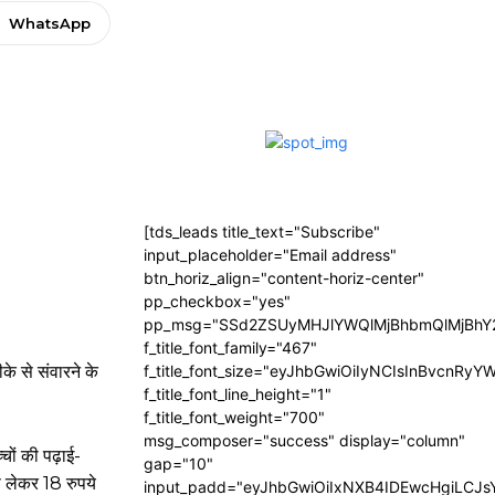
WhatsApp
[tds_leads title_text="Subscribe"
input_placeholder="Email address"
btn_horiz_align="content-horiz-center"
pp_checkbox="yes"
pp_msg="SSd2ZSUyMHJlYWQlMjBhbmQlMjBhY2
f_title_font_family="467"
के से संवारने के
f_title_font_size="eyJhbGwiOiIyNCIsInBvcnRyY
f_title_font_line_height="1"
f_title_font_weight="700"
msg_composer="success" display="column"
चों की पढ़ाई-
gap="10"
े लेकर 18 रुपये
input_padd="eyJhbGwiOiIxNXB4IDEwcHgiLCJ