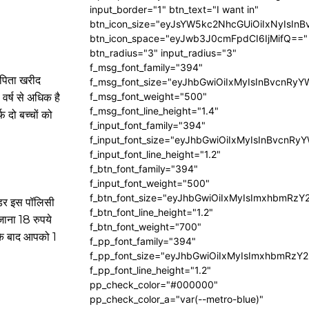
input_border="1" btn_text="I want in"
btn_icon_size="eyJsYW5kc2NhcGUiOiIxNyIsInB
btn_icon_space="eyJwb3J0cmFpdCI6IjMifQ=="
btn_radius="3" input_radius="3"
f_msg_font_family="394"
-पिता खरीद
f_msg_font_size="eyJhbGwiOiIxMyIsInBvcnRyY
f_msg_font_weight="500"
वर्ष से अधिक है
f_msg_font_line_height="1.4"
 दो बच्चों को
f_input_font_family="394"
f_input_font_size="eyJhbGwiOiIxMyIsInBvcnRy
f_input_font_line_height="1.2"
f_btn_font_family="394"
f_input_font_weight="500"
f_btn_font_size="eyJhbGwiOiIxMyIsImxhbmRzY
्डर इस पॉलिसी
f_btn_font_line_height="1.2"
ाना 18 रुपये
f_btn_font_weight="700"
 के बाद आपको 1
f_pp_font_family="394"
f_pp_font_size="eyJhbGwiOiIxMyIsImxhbmRzY2
f_pp_font_line_height="1.2"
pp_check_color="#000000"
pp_check_color_a="var(--metro-blue)"