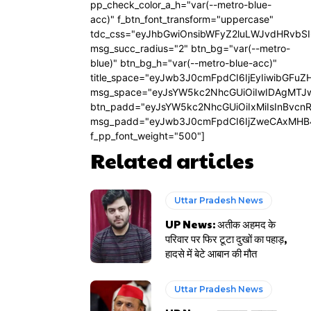
pp_check_color_a_h="var(--metro-blue-
acc)" f_btn_font_transform="uppercase"
tdc_css="eyJhbGwiOnsibWFyZ2luLWJvdHRvbS
msg_succ_radius="2" btn_bg="var(--metro-
blue)" btn_bg_h="var(--metro-blue-acc)"
title_space="eyJwb3J0cmFpdCI6IjEyIiwibGFuZ
msg_space="eyJsYW5kc2NhcGUiOiIwIDAgMTJ
btn_padd="eyJsYW5kc2NhcGUiOiIxMiIsInBvcn
msg_padd="eyJwb3J0cmFpdCI6IjZweCAxMHB
f_pp_font_weight="500"]
Related articles
Uttar Pradesh News
UP News: अतीक अहमद के
परिवार पर फिर टूटा दुखों का पहाड़,
हादसे में बेटे आबान की मौत
Uttar Pradesh News