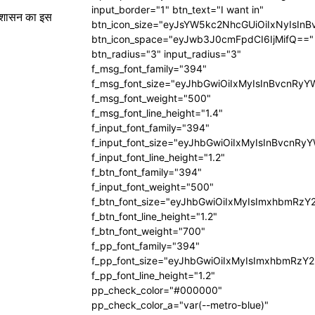
input_border="1" btn_text="I want in"
्रशासन का इस
btn_icon_size="eyJsYW5kc2NhcGUiOiIxNyIsInB
btn_icon_space="eyJwb3J0cmFpdCI6IjMifQ=="
btn_radius="3" input_radius="3"
f_msg_font_family="394"
f_msg_font_size="eyJhbGwiOiIxMyIsInBvcnRyY
f_msg_font_weight="500"
f_msg_font_line_height="1.4"
f_input_font_family="394"
f_input_font_size="eyJhbGwiOiIxMyIsInBvcnRy
f_input_font_line_height="1.2"
f_btn_font_family="394"
f_input_font_weight="500"
f_btn_font_size="eyJhbGwiOiIxMyIsImxhbmRzY
f_btn_font_line_height="1.2"
f_btn_font_weight="700"
f_pp_font_family="394"
f_pp_font_size="eyJhbGwiOiIxMyIsImxhbmRzY2
f_pp_font_line_height="1.2"
pp_check_color="#000000"
pp_check_color_a="var(--metro-blue)"