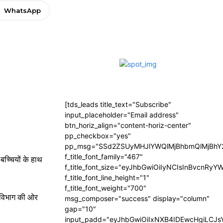
WhatsApp
[tds_leads title_text="Subscribe"
input_placeholder="Email address"
btn_horiz_align="content-horiz-center"
pp_checkbox="yes"
pp_msg="SSd2ZSUyMHJlYWQlMjBhbmQlMjBhY2
f_title_font_family="467"
बच्चियों के हाथ
f_title_font_size="eyJhbGwiOiIyNCIsInBvcnRyY
f_title_font_line_height="1"
f_title_font_weight="700"
म विभाग की ओर
msg_composer="success" display="column"
gap="10"
input_padd="eyJhbGwiOiIxNXB4IDEwcHgiLCJ