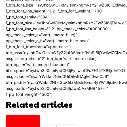
f_btn_font_size="eyJhbGwiOiIxMyIsImxhbmRzY2FwZSI6IjExIiw
f_btn_font_line_height="1.2" f_btn_font_weight="700"
f_pp_font_family="394"
f_pp_font_size="eyJhbGwiOiIxMyIsImxhbmRzY2FwZSI6IjEyIiwi
f_pp_font_line_height="1.2" pp_check_color="#000000"
pp_check_color_a="var(--metro-blue)"
pp_check_color_a_h="var(--metro-blue-acc)"
f_btn_font_transform="uppercase"
tdc_css="eyJhbGwiOnsibWFyZ2luLWJvdHRvbSI6IjYwIiwiZGlz
msg_succ_radius="2" btn_bg="var(--metro-blue)"
btn_bg_h="var(--metro-blue-acc)"
title_space="eyJwb3J0cmFpdCI6IjEyIiwibGFuZHNjYXBlIjoiMTQi
msg_space="eyJsYW5kc2NhcGUiOiIwIDAgMTJweCJ9"
btn_padd="eyJsYW5kc2NhcGUiOiIxMiIsInBvcnRyYWl0IjoiMTBw
msg_padd="eyJwb3J0cmFpdCI6IjZweCAxMHB4In0="
f_pp_font_weight="500"]
Related articles