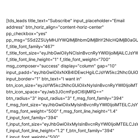
[tds_leads title_text="Subscribe" input_placeholder="Email
address" btn_horiz_align="content-horiz-center"
pp_checkbox="yes"
pp_msg="SSd2ZSUyMHJlYWQlMjBhbmQlMjBhY2NlcHQlMjB0aGU
f_title_font_family="467"
f_title_font_size="eyJhbGwiOiIyNCIsInBvcnRyYWl0IjoiMjAiLCJs
f_title_font_line_height="1" f_title_font_weight="700"
msg_composer="success" display="column" gap="10"
input_padd="eyJhbGwiOiIxNXB4IDEwcHgiLCJsYW5kc2NhcGUiO
input_border="1" btn_text="I want in"
btn_icon_size="eyJsYW5kc2NhcGUiOiIxNyIsInBvcnRyYWl0IjoiMT
btn_icon_space="eyJwb3J0cmFpdCI6IjMifQ=="
btn_radius="3" input_radius="3" f_msg_font_family="394"
f_msg_font_size="eyJhbGwiOiIxMyIsInBvcnRyYWl0IjoiMTEiLCJ
f_msg_font_weight="500" f_msg_font_line_height="1.4"
f_input_font_family="394"
f_input_font_size="eyJhbGwiOiIxMyIsInBvcnRyYWl0IjoiMTEiLC
f_input_font_line_height="1.2" f_btn_font_family="394"
f_input_font_weight="500"