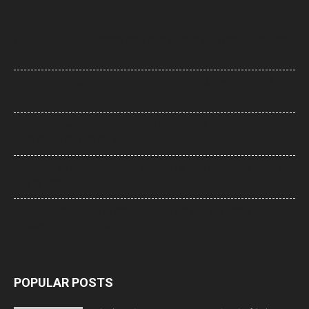
Maharashta News: बारामती में फिर हादसे का शिकार हुआ प्रशिक्षण विमान, सभी
सुरक्षित
AI Flight Turbulence: AI-2379 टर्बुलेंस केस में नया मोड़, क्या डोप टेस्ट में
पॉजिटिव मिला एक पायलट?
Sawan Somwar 2026: सावन के दूसरे सोमवार पर करें शिव रुद्राष्टकम का पाठ,
महादेव की कृपा से दूर होंगे जीवन के कष्ट
UP News: ‘आ रहे भगवाधारी…’ पोस्ट वायरल होते ही मथुरा में अलर्ट, शाही ईदगाह पर
बढ़ाई गई सुरक्षा
UP News: आरक्षण के मुद्दे पर मायावती का RSS और सरकार पर निशाना, कहा-
सामाजिक न्याय से न हो खिलवाड़
POPULAR POSTS