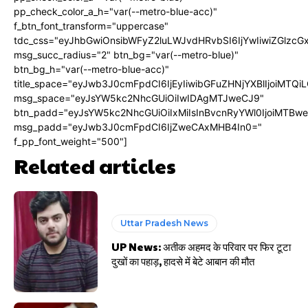
pp_check_color_a_h="var(--metro-blue-acc)"
f_btn_font_transform="uppercase"
tdc_css="eyJhbGwiOnsibWFyZ2luLWJvdHRvbSI6IjYwIiwiZGlz
msg_succ_radius="2" btn_bg="var(--metro-blue)"
btn_bg_h="var(--metro-blue-acc)"
title_space="eyJwb3J0cmFpdCI6IjEyIiwibGFuZHNjYXBlIjoiMTQi
msg_space="eyJsYW5kc2NhcGUiOiIwIDAgMTJweCJ9"
btn_padd="eyJsYW5kc2NhcGUiOiIxMiIsInBvcnRyYWl0IjoiMTBw
msg_padd="eyJwb3J0cmFpdCI6IjZweCAxMHB4In0="
f_pp_font_weight="500"]
Related articles
Uttar Pradesh News
UP News: अतीक अहमद के परिवार पर फिर टूटा
दुखों का पहाड़, हादसे में बेटे आबान की मौत