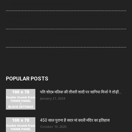
के वीडियो पर अखिलेश का योगी सरकार पर हमला
Arvind Kejriwal: इंस्टाग्राम अकाउंट बैन होने का दावा, केजरीवाल बोले- पीएम मोदी
के आगे झुका Meta
Bombay High Court: यौन उत्पीड़न मामले में हाईकोर्ट ने पलटा फैसला, तरुण
तेजपाल दोषी करार
Gold- Silver Price: सोना हुआ और महंगा, चांदी ने भी दिखाई मजबूती
POPULAR POSTS
पति शोएब मलिक की तीसरी शादी पर सानिया मिर्जा ने तोड़ी...
January 21, 2024
450 साल पुराना है सदर मां काली मंदिर का इतिहास
October 19, 2020