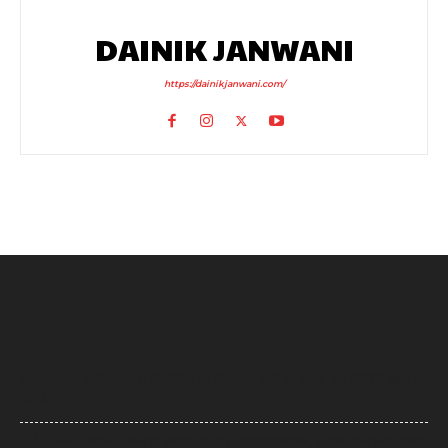
DAINIK JANWANI
https://dainikjanwani.com/
UP News: अतीक अहमद के परिवार पर फिर टूटा दुखों का पहाड़, हादसे में बेटे आबान
की मौत
UP News: लखनऊ-कानपुर एक्सप्रेसवे पर सियासी घमासान, सड़क धंसने और मरम्मत