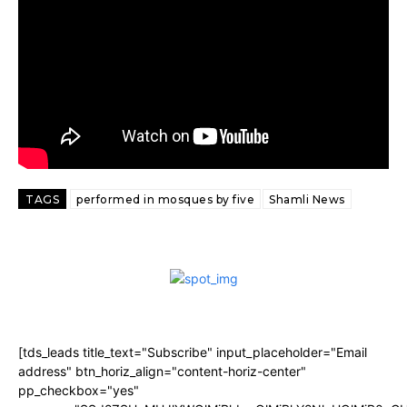
TAGS
performed in mosques by five
Shamli News
[tds_leads title_text="Subscribe" input_placeholder="Email
address" btn_horiz_align="content-horiz-center"
pp_checkbox="yes"