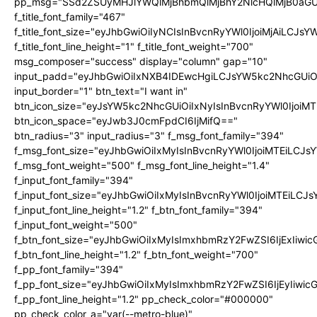
pp_msg="SSd2ZSUyMHJlYWQlMjBhbmQlMjBhY2NlcHQlMjB0aGU
f_title_font_family="467"
f_title_font_size="eyJhbGwiOiIyNCIsInBvcnRyYWl0IjoiMjAiLCJs
f_title_font_line_height="1" f_title_font_weight="700"
msg_composer="success" display="column" gap="10"
input_padd="eyJhbGwiOiIxNXB4IDEwcHgiLCJsYW5kc2NhcGUiO
input_border="1" btn_text="I want in"
btn_icon_size="eyJsYW5kc2NhcGUiOiIxNyIsInBvcnRyYWl0IjoiMT
btn_icon_space="eyJwb3J0cmFpdCI6IjMifQ=="
btn_radius="3" input_radius="3" f_msg_font_family="394"
f_msg_font_size="eyJhbGwiOiIxMyIsInBvcnRyYWl0IjoiMTEiLCJ
f_msg_font_weight="500" f_msg_font_line_height="1.4"
f_input_font_family="394"
f_input_font_size="eyJhbGwiOiIxMyIsInBvcnRyYWl0IjoiMTEiLC
f_input_font_line_height="1.2" f_btn_font_family="394"
f_input_font_weight="500"
f_btn_font_size="eyJhbGwiOiIxMyIsImxhbmRzY2FwZSI6IjExIiw
f_btn_font_line_height="1.2" f_btn_font_weight="700"
f_pp_font_family="394"
f_pp_font_size="eyJhbGwiOiIxMyIsImxhbmRzY2FwZSI6IjEyIiwi
f_pp_font_line_height="1.2" pp_check_color="#000000"
pp_check_color_a="var(--metro-blue)"