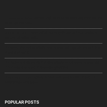
Uttarakhand News: देवप्रयाग-पौड़ी मार्ग पर दर्दनाक हादसा, खाई में गिरी कार, पांच
की मौत, एक बच्चा घायल
Supreme Court: नारायण साईं की सजा पर सुप्रीम कोर्ट का फैसला, उम्रकैद पर
रोक लगाने की याचिका खारिज
UP News: सीएम योगी का अखिलेश यादव पर हमला, बोले- ‘कुछ लोग उम्र बढ़ने के बाद
भी बच्चे ही बने रहते हैं’
UP: विज्ञापन खर्च और एक्सप्रेसवे को लेकर अखिलेश का योगी सरकार पर हमला, बोले-
7,000 करोड़ से बन सकती थीं विश्वस्तरीय यूनिवर्सिटियां
Jharkhand Protest: झारखंड के प्रदर्शनकारी छात्रों के समर्थन में उतरी CJP,
प्रतिनिधिमंडल करेगा मुलाकात
POPULAR POSTS