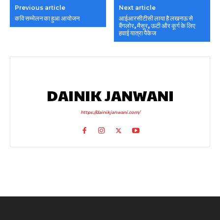
Previous article
Next article
कवि सम्मेलन का हुआ आयोजन
आईआरसीटीसी लाया है लखनऊ से
बैंगलोर, मैसूर, ऊटी और कूर्ग के लिए
हवाई यात्रा पैकेज
DAINIK JANWANI
https://dainikjanwani.com/