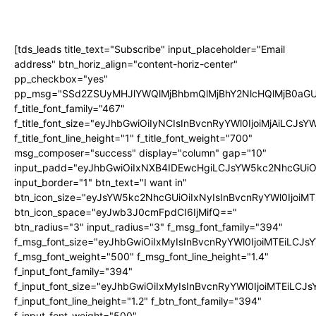
[tds_leads title_text="Subscribe" input_placeholder="Email
address" btn_horiz_align="content-horiz-center"
pp_checkbox="yes"
pp_msg="SSd2ZSUyMHJlYWQlMjBhbmQlMjBhY2NlcHQlMjB0aGU
f_title_font_family="467"
f_title_font_size="eyJhbGwiOiIyNCIsInBvcnRyYWl0IjoiMjAiLCJs
f_title_font_line_height="1" f_title_font_weight="700"
msg_composer="success" display="column" gap="10"
input_padd="eyJhbGwiOiIxNXB4IDEwcHgiLCJsYW5kc2NhcGUiO
input_border="1" btn_text="I want in"
btn_icon_size="eyJsYW5kc2NhcGUiOiIxNyIsInBvcnRyYWl0IjoiMT
btn_icon_space="eyJwb3J0cmFpdCI6IjMifQ=="
btn_radius="3" input_radius="3" f_msg_font_family="394"
f_msg_font_size="eyJhbGwiOiIxMyIsInBvcnRyYWl0IjoiMTEiLCJ
f_msg_font_weight="500" f_msg_font_line_height="1.4"
f_input_font_family="394"
f_input_font_size="eyJhbGwiOiIxMyIsInBvcnRyYWl0IjoiMTEiLC
f_input_font_line_height="1.2" f_btn_font_family="394"
f_input_font_weight="500"