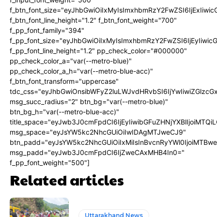
f_btn_font_size="eyJhbGwiOiIxMyIsImxhbmRzY2FwZSI6IjExIiw
f_btn_font_line_height="1.2" f_btn_font_weight="700"
f_pp_font_family="394"
f_pp_font_size="eyJhbGwiOiIxMyIsImxhbmRzY2FwZSI6IjEyIiwi
f_pp_font_line_height="1.2" pp_check_color="#000000"
pp_check_color_a="var(--metro-blue)"
pp_check_color_a_h="var(--metro-blue-acc)"
f_btn_font_transform="uppercase"
tdc_css="eyJhbGwiOnsibWFyZ2luLWJvdHRvbSI6IjYwIiwiZGlz
msg_succ_radius="2" btn_bg="var(--metro-blue)"
btn_bg_h="var(--metro-blue-acc)"
title_space="eyJwb3J0cmFpdCI6IjEyIiwibGFuZHNjYXBlIjoiMTQi
msg_space="eyJsYW5kc2NhcGUiOiIwIDAgMTJweCJ9"
btn_padd="eyJsYW5kc2NhcGUiOiIxMiIsInBvcnRyYWl0IjoiMTBw
msg_padd="eyJwb3J0cmFpdCI6IjZweCAxMHB4In0="
f_pp_font_weight="500"]
Related articles
Uttarakhand News