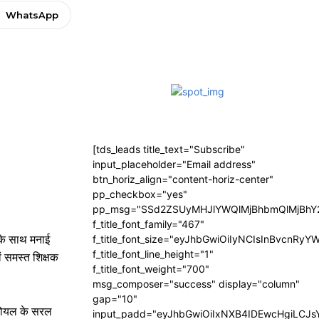
WhatsApp
[tds_leads title_text="Subscribe"
input_placeholder="Email address"
btn_horiz_align="content-horiz-center"
pp_checkbox="yes"
pp_msg="SSd2ZSUyMHJlYWQlMjBhbmQlMjBhY2
f_title_font_family="467"
 के साथ मनाई
f_title_font_size="eyJhbGwiOiIyNCIsInBvcnRyY
f_title_font_line_height="1"
ं समस्त शिक्षक
f_title_font_weight="700"
msg_composer="success" display="column"
gap="10"
ल गोयल के सरल
input_padd="eyJhbGwiOiIxNXB4IDEwcHgiLCJ