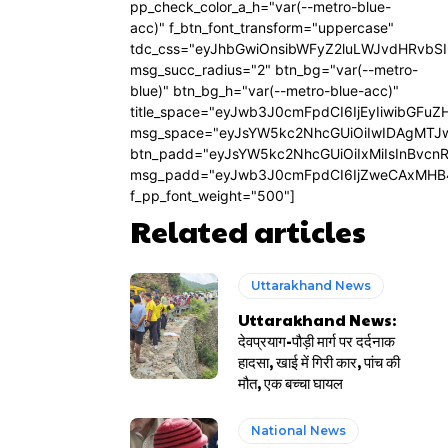
pp_check_color_a_h="var(--metro-blue-
acc)" f_btn_font_transform="uppercase"
tdc_css="eyJhbGwiOnsibWFyZ2luLWJvdHRvbS
msg_succ_radius="2" btn_bg="var(--metro-
blue)" btn_bg_h="var(--metro-blue-acc)"
title_space="eyJwb3J0cmFpdCI6IjEyIiwibGFuZ
msg_space="eyJsYW5kc2NhcGUiOiIwIDAgMTJ
btn_padd="eyJsYW5kc2NhcGUiOiIxMiIsInBvcn
msg_padd="eyJwb3J0cmFpdCI6IjZweCAxMHB
f_pp_font_weight="500"]
Related articles
Uttarakhand News
Uttarakhand News:
देवप्रयाग-पौड़ी मार्ग पर दर्दनाक
हादसा, खाई में गिरी कार, पांच की
मौत, एक बच्चा घायल
National News