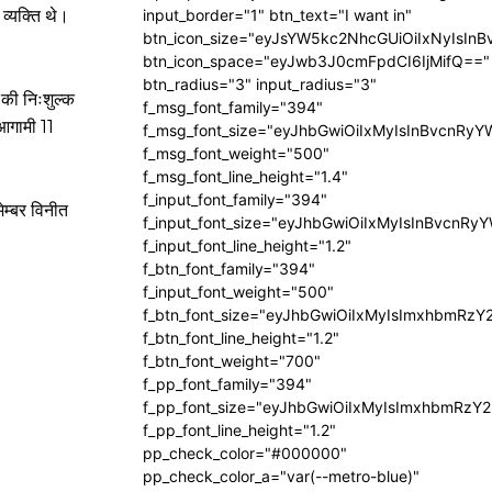
व्यक्ति थे।
input_border="1" btn_text="I want in"
btn_icon_size="eyJsYW5kc2NhcGUiOiIxNyIsInB
।
btn_icon_space="eyJwb3J0cmFpdCI6IjMifQ=="
btn_radius="3" input_radius="3"
 की निःशुल्क
f_msg_font_family="394"
 आगामी 11
f_msg_font_size="eyJhbGwiOiIxMyIsInBvcnRyY
f_msg_font_weight="500"
f_msg_font_line_height="1.4"
f_input_font_family="394"
ेम्बर विनीत
f_input_font_size="eyJhbGwiOiIxMyIsInBvcnRy
।
f_input_font_line_height="1.2"
f_btn_font_family="394"
f_input_font_weight="500"
f_btn_font_size="eyJhbGwiOiIxMyIsImxhbmRzY
f_btn_font_line_height="1.2"
f_btn_font_weight="700"
f_pp_font_family="394"
f_pp_font_size="eyJhbGwiOiIxMyIsImxhbmRzY2
f_pp_font_line_height="1.2"
pp_check_color="#000000"
pp_check_color_a="var(--metro-blue)"