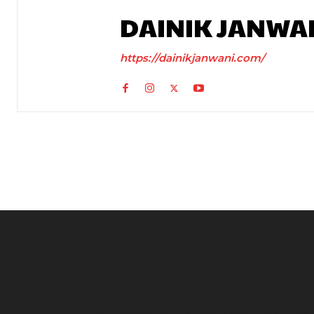
DAINIK JANWA
https://dainikjanwani.com/