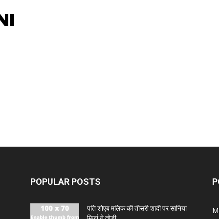
NI
POPULAR POSTS
P
पति शोएब मलिक की तीसरी शादी पर सानिया
M
मिर्जा ने तोड़ी...