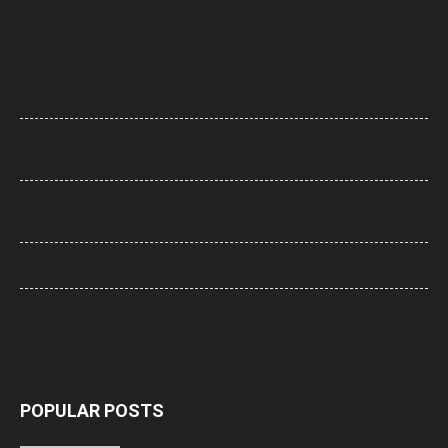
UP News: सीएम योगी का अखिलेश यादव पर हमला, बोले- ‘कुछ लोग उम्र बढ़ने के बाद
भी बच्चे ही बने रहते हैं’
UP: विज्ञापन खर्च और एक्सप्रेसवे को लेकर अखिलेश का योगी सरकार पर हमला, बोले-
7,000 करोड़ से बन सकती थीं विश्वस्तरीय यूनिवर्सिटियां
Jharkhand Protest: झारखंड के प्रदर्शनकारी छात्रों के समर्थन में उतरी CJP,
प्रतिनिधिमंडल करेगा मुलाकात
World News: थाईलैंड के स्कूल में गोलीबारी, 6 लोगों की मौत, कई घायल
UP News: संभल बवाल रिपोर्ट पर सपा का हमला, सांसद बर्क बोले- ‘जान हमारी गई,
अपराधी भी हमें ही बना दिया’
POPULAR POSTS