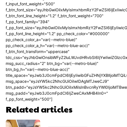
f_input_font_weight="500"
f_btn_font_size="eyJhbGwiOiIxMyIsImxhbmRzY2FwZSI6IjExIiw
f_btn_font_line_height="1.2" f_btn_font_weight="700"
f_pp_font_family="394"
f_pp_font_size="eyJhbGwiOiIxMyIsImxhbmRzY2FwZSI6IjEyIiwi
f_pp_font_line_height="1.2" pp_check_color="#000000"
pp_check_color_a="var(--metro-blue)"
pp_check_color_a_h="var(--metro-blue-acc)"
f_btn_font_transform="uppercase"
tdc_css="eyJhbGwiOnsibWFyZ2luLWJvdHRvbSI6IjYwIiwiZGlz
msg_succ_radius="2" btn_bg="var(--metro-blue)"
btn_bg_h="var(--metro-blue-acc)"
title_space="eyJwb3J0cmFpdCI6IjEyIiwibGFuZHNjYXBlIjoiMTQi
msg_space="eyJsYW5kc2NhcGUiOiIwIDAgMTJweCJ9"
btn_padd="eyJsYW5kc2NhcGUiOiIxMiIsInBvcnRyYWl0IjoiMTBw
msg_padd="eyJwb3J0cmFpdCI6IjZweCAxMHB4In0="
f_pp_font_weight="500"]
Related articles