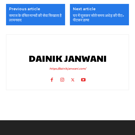
Previous article
Next article
समाज के वंचित मानवों की सेवा सिखाता है
घर में घुसकर सोते समय अधेड़ की पीट-
लायनवाद
पीटकर हत्या
DAINIK JANWANI
https://dainikjanwani.com/