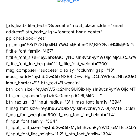
[tds_leads title_text="Subscribe" input_placeholder="Email
address" btn_horiz_align="content-horiz-center"
pp_checkbox="yes"
pp_msg="SSd2ZSUyMHJlYWQlMjBhbmQlMjBhY2NlcHQlMjB0aGU
f_title_font_family="467"
f_title_font_size="eyJhbGwiOiIyNCIsInBvcnRyYWl0IjoiMjAiLCJs
f_title_font_line_height="1" f_title_font_weight="700"
msg_composer="success" display="column" gap="10"
input_padd="eyJhbGwiOiIxNXB4IDEwcHgiLCJsYW5kc2NhcGUiO
input_border="1" btn_text="I want in"
btn_icon_size="eyJsYW5kc2NhcGUiOiIxNyIsInBvcnRyYWl0IjoiMT
btn_icon_space="eyJwb3J0cmFpdCI6IjMifQ=="
btn_radius="3" input_radius="3" f_msg_font_family="394"
f_msg_font_size="eyJhbGwiOiIxMyIsInBvcnRyYWl0IjoiMTEiLCJ
f_msg_font_weight="500" f_msg_font_line_height="1.4"
f_input_font_family="394"
f_input_font_size="eyJhbGwiOiIxMyIsInBvcnRyYWl0IjoiMTEiLC
f_input_font_line_height="1.2" f_btn_font_family="394"