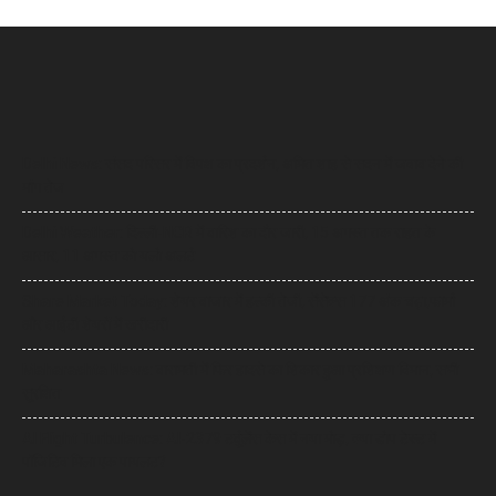
Delhi News: संसद परिसर में विपक्ष का प्रदर्शन, अमित शाह से सदन में जवाब देने की
मांग तेज
Delhi Weather: दिल्ली-NCR में बारिश का दौर जारी, 15 अगस्त तक राहत के
आसार, 11 अगस्त को यलो अलर्ट
Share Market Today: शेयर बाजार में हल्की तेजी, सेंसेक्स 177 अंक चढ़ा,फार्मा
और आईटी शेयरों में खरीदारी
Maharashta News: बारामती में फिर हादसे का शिकार हुआ प्रशिक्षण विमान, सभी
सुरक्षित
AI Flight Turbulence: AI-2379 टर्बुलेंस केस में नया मोड़, क्या डोप टेस्ट में
पॉजिटिव मिला एक पायलट?