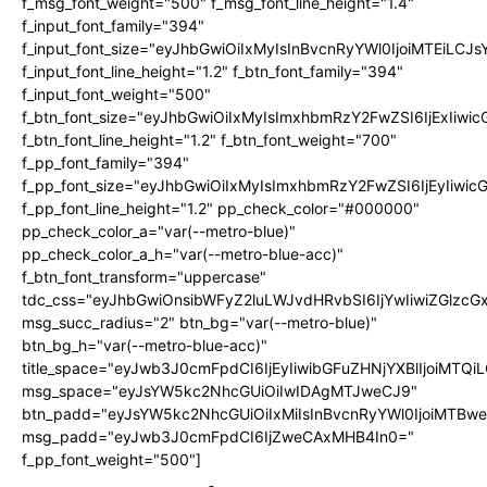
f_msg_font_weight="500" f_msg_font_line_height="1.4"
f_input_font_family="394"
f_input_font_size="eyJhbGwiOiIxMyIsInBvcnRyYWl0IjoiMTEiLC
f_input_font_line_height="1.2" f_btn_font_family="394"
f_input_font_weight="500"
f_btn_font_size="eyJhbGwiOiIxMyIsImxhbmRzY2FwZSI6IjExIiw
f_btn_font_line_height="1.2" f_btn_font_weight="700"
f_pp_font_family="394"
f_pp_font_size="eyJhbGwiOiIxMyIsImxhbmRzY2FwZSI6IjEyIiwi
f_pp_font_line_height="1.2" pp_check_color="#000000"
pp_check_color_a="var(--metro-blue)"
pp_check_color_a_h="var(--metro-blue-acc)"
f_btn_font_transform="uppercase"
tdc_css="eyJhbGwiOnsibWFyZ2luLWJvdHRvbSI6IjYwIiwiZGlz
msg_succ_radius="2" btn_bg="var(--metro-blue)"
btn_bg_h="var(--metro-blue-acc)"
title_space="eyJwb3J0cmFpdCI6IjEyIiwibGFuZHNjYXBlIjoiMTQi
msg_space="eyJsYW5kc2NhcGUiOiIwIDAgMTJweCJ9"
btn_padd="eyJsYW5kc2NhcGUiOiIxMiIsInBvcnRyYWl0IjoiMTBw
msg_padd="eyJwb3J0cmFpdCI6IjZweCAxMHB4In0="
f_pp_font_weight="500"]