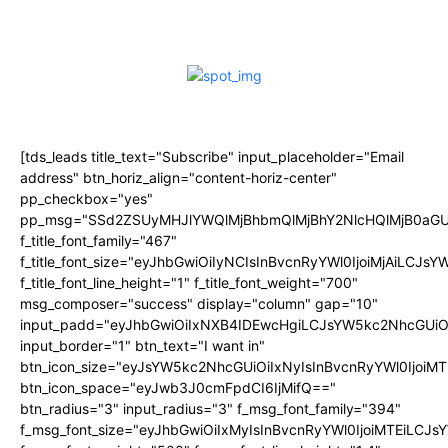
[tds_leads title_text="Subscribe" input_placeholder="Email
address" btn_horiz_align="content-horiz-center"
pp_checkbox="yes"
pp_msg="SSd2ZSUyMHJlYWQlMjBhbmQlMjBhY2NlcHQlMjB0aGU
f_title_font_family="467"
f_title_font_size="eyJhbGwiOiIyNCIsInBvcnRyYWl0IjoiMjAiLCJs
f_title_font_line_height="1" f_title_font_weight="700"
msg_composer="success" display="column" gap="10"
input_padd="eyJhbGwiOiIxNXB4IDEwcHgiLCJsYW5kc2NhcGUiO
input_border="1" btn_text="I want in"
btn_icon_size="eyJsYW5kc2NhcGUiOiIxNyIsInBvcnRyYWl0IjoiMT
btn_icon_space="eyJwb3J0cmFpdCI6IjMifQ=="
btn_radius="3" input_radius="3" f_msg_font_family="394"
f_msg_font_size="eyJhbGwiOiIxMyIsInBvcnRyYWl0IjoiMTEiLCJ