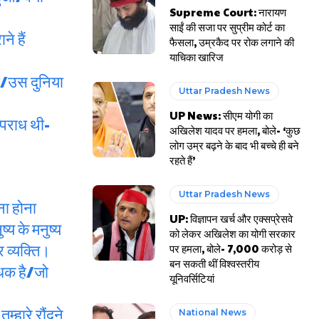
Supreme Court: नारायण
साईं की सजा पर सुप्रीम कोर्ट का
े हैं
फैसला, उम्रकैद पर रोक लगाने की
याचिका खारिज
था/उस दुनिया
Uttar Pradesh News
UP News: सीएम योगी का
अपराध थी-
अखिलेश यादव पर हमला, बोले- ‘कुछ
लोग उम्र बढ़ने के बाद भी बच्चे ही बने
रहते हैं’
Uttar Pradesh News
ना होना
UP: विज्ञापन खर्च और एक्सप्रेसवे
्य के मनुष्य
को लेकर अखिलेश का योगी सरकार
र व्यक्ति।
पर हमला, बोले- 7,000 करोड़ से
बन सकती थीं विश्वस्तरीय
धधक है/जो
यूनिवर्सिटियां
म्हारे रौंदने
National News