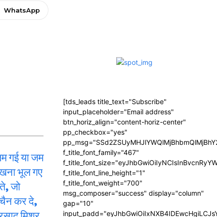
WhatsApp
[tds_leads title_text="Subscribe"
input_placeholder="Email address"
btn_horiz_align="content-horiz-center"
pp_checkbox="yes"
pp_msg="SSd2ZSUyMHJlYWQlMjBhbmQlMjBhY2
f_title_font_family="467"
जम गई या जम
f_title_font_size="eyJhbGwiOiIyNCIsInBvcnRyY
देखना भूल गए
f_title_font_line_height="1"
ते, जो
f_title_font_weight="700"
msg_composer="success" display="column"
चैन कर दे,
gap="10"
्रसाद मिश्र
input_padd="eyJhbGwiOiIxNXB4IDEwcHgiLCJ