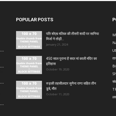
POPULAR POSTS
P
पति शोएब मलिक की तीसरी शादी पर सानिया
M
मिर्जा ने तोड़ी...
N
January 21, 2024
U
ता
450 साल पुराना है सदर मां काली मंदिर का
इतिहास
Bi
October 19, 2020
लोग
S
सं
रुड़की तहसीलदार सुनैना राणा सहित तीन
डूबे, मौत
T
य
October 11, 2020
ल
थन