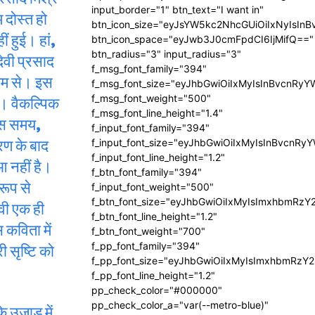
input_border="1" btn_text="I want in"
 दोस्त हो
btn_icon_size="eyJsYW5kc2NhcGUiOiIxNyIsInB
 हुई। हां,
btn_icon_space="eyJwb3J0cmFpdCI6IjMifQ=="
btn_radius="3" input_radius="3"
वी प्रसाद
f_msg_font_family="394"
्यम से। इस
f_msg_font_size="eyJhbGwiOiIxMyIsInBvcnRyY
ं। वैकल्पिक
f_msg_font_weight="500"
f_msg_font_line_height="1.4"
पास समय,
f_input_font_family="394"
रण के बाद
f_input_font_size="eyJhbGwiOiIxMyIsInBvcnRy
f_input_font_line_height="1.2"
 नहीं है।
f_btn_font_family="394"
रूप से
f_input_font_weight="500"
f_btn_font_size="eyJhbGwiOiIxMyIsImxhbmRzY
ेवी एक ही
f_btn_font_line_height="1.2"
 कविता में
f_btn_font_weight="700"
ी सृष्टि को
f_pp_font_family="394"
f_pp_font_size="eyJhbGwiOiIxMyIsImxhbmRzY2
f_pp_font_line_height="1.2"
pp_check_color="#000000"
pp_check_color_a="var(--metro-blue)"
े उजाड़ में