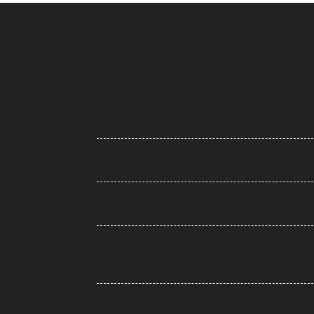
Uttarakhand News: देवप्रयाग-पौड़ी मार्ग पर दर्दनाक हादसा,
खाई में गिरी कार, पांच की मौत, एक बच्चा घायल
Supreme Court: नारायण साईं की सजा पर सुप्रीम कोर्ट का
फैसला, उम्रकैद पर रोक लगाने की याचिका खारिज
UP News: सीएम योगी का अखिलेश यादव पर हमला, बोले- ‘कुछ 
उम्र बढ़ने के बाद भी बच्चे ही बने रहते हैं’
UP: विज्ञापन खर्च और एक्सप्रेसवे को लेकर अखिलेश का योगी
सरकार पर हमला, बोले- 7,000 करोड़ से बन सकती थीं विश्वस्तरी
यूनिवर्सिटियां
Jharkhand Protest: झारखंड के प्रदर्शनकारी छात्रों के समर्
में उतरी CJP, प्रतिनिधिमंडल करेगा मुलाकात