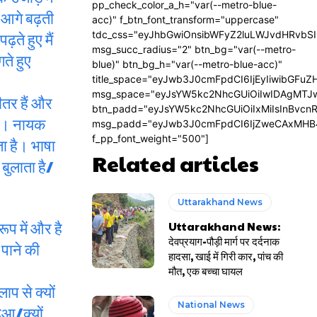
pp_check_color_a_h="var(--metro-blue-
्म आगे बढ़ती
acc)" f_btn_font_transform="uppercase"
ते हुए मैं
tdc_css="eyJhbGwiOnsibWFyZ2luLWJvdHRvbS
msg_succ_radius="2" btn_bg="var(--metro-
ते हुए
blue)" btn_bg_h="var(--metro-blue-acc)"
title_space="eyJwb3J0cmFpdCI6IjEyIiwibGFuZ
msg_space="eyJsYW5kc2NhcGUiOiIwIDAgMTJ
ीतर हैं और
btn_padd="eyJsYW5kc2NhcGUiOiIxMiIsInBvcn
ही। नायक
msg_padd="eyJwb3J0cmFpdCI6IjZweCAxMHB
f_pp_font_weight="500"]
ा है। भाषा
Related articles
बुलाता है/
Uttarakhand News
रूप में और है
Uttarakhand News:
देवप्रयाग-पौड़ी मार्ग पर दर्दनाक
 पाने की
हादसा, खाई में गिरी कार, पांच की
मौत, एक बच्चा घायल
ाप से क्यों
National News
हुआ/क्यों