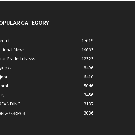
OPULAR CATEGORY
eerut
17619
ational News
14663
ttar Pradesh News
12323
ज़ा ख़बर
8496
jnor
6410
hamli
5046
वाद
3456
REANDING
3187
खनऊ / आस-पास
3086