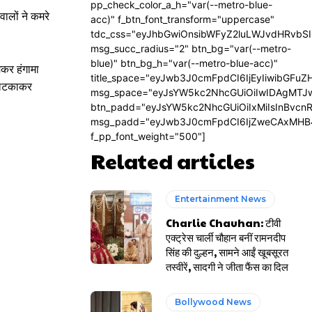
pp_check_color_a_h="var(--metro-blue-
ालों ने कमरे
acc)" f_btn_font_transform="uppercase"
tdc_css="eyJhbGwiOnsibWFyZ2luLWJvdHRvbS
msg_succ_radius="2" btn_bg="var(--metro-
blue)" btn_bg_h="var(--metro-blue-acc)"
मकर हंगामा
title_space="eyJwb3J0cmFpdCI6IjEyIiwibGFuZ
े लटकाकर
msg_space="eyJsYW5kc2NhcGUiOiIwIDAgMTJ
btn_padd="eyJsYW5kc2NhcGUiOiIxMiIsInBvcn
msg_padd="eyJwb3J0cmFpdCI6IjZweCAxMHB
f_pp_font_weight="500"]
Related articles
Entertainment News
Charlie Chauhan: टीवी
एक्ट्रेस चार्ली चौहान बनीं रामनदीप
सिंह की दुल्हन, सामने आईं खूबसूरत
तस्वीरें, सादगी ने जीता फैंस का दिल
Bollywood News