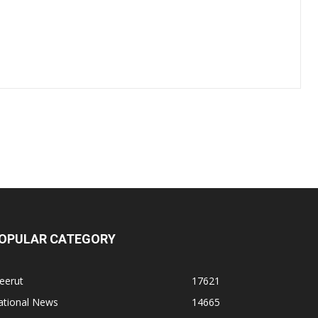
OPULAR CATEGORY
eerut
17621
ational News
14665