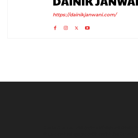
DAINIK JANWA
https://dainikjanwani.com/
Charlie Chauhan: टीवी एक्ट्रेस चार्ली चौहान बनीं रामनदीप सि
की दुल्हन, सामने आईं खूबसूरत तस्वीरें, सादगी ने जीता फैंस का दिल