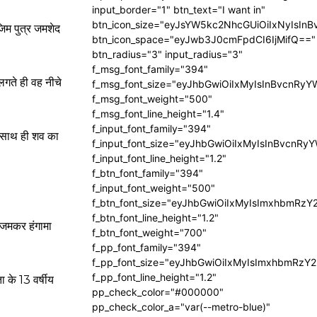
input_border="1" btn_text="I want in"
btn_icon_size="eyJsYW5kc2NhcGUiOiIxNyIsInB
िम पुत्र जमशेद
btn_icon_space="eyJwb3J0cmFpdCI6IjMifQ=="
btn_radius="3" input_radius="3"
f_msg_font_family="394"
लगते ही वह नीचे
f_msg_font_size="eyJhbGwiOiIxMyIsInBvcnRyY
f_msg_font_weight="500"
f_msg_font_line_height="1.4"
f_input_font_family="394"
। साथ ही शव का
f_input_font_size="eyJhbGwiOiIxMyIsInBvcnRy
f_input_font_line_height="1.2"
f_btn_font_family="394"
f_input_font_weight="500"
f_btn_font_size="eyJhbGwiOiIxMyIsImxhbmRzY
f_btn_font_line_height="1.2"
र जमकर हंगामा
f_btn_font_weight="700"
f_pp_font_family="394"
f_pp_font_size="eyJhbGwiOiIxMyIsImxhbmRzY2
f_pp_font_line_height="1.2"
ा के 13 वर्षीय
pp_check_color="#000000"
pp_check_color_a="var(--metro-blue)"