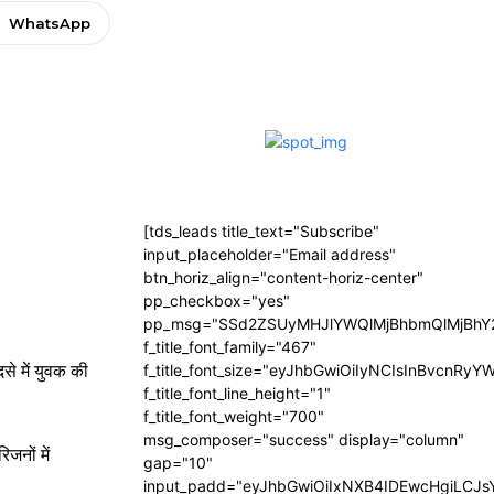
WhatsApp
[tds_leads title_text="Subscribe"
input_placeholder="Email address"
btn_horiz_align="content-horiz-center"
pp_checkbox="yes"
pp_msg="SSd2ZSUyMHJlYWQlMjBhbmQlMjBhY2
f_title_font_family="467"
े में युवक की
f_title_font_size="eyJhbGwiOiIyNCIsInBvcnRyY
f_title_font_line_height="1"
f_title_font_weight="700"
msg_composer="success" display="column"
जनों में
gap="10"
input_padd="eyJhbGwiOiIxNXB4IDEwcHgiLCJ