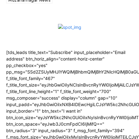
Muzaffarnagar News
[tds_leads title_text="Subscribe" input_placeholder="Email
address" btn_horiz_align="content-horiz-center"
pp_checkbox="yes"
pp_msg="SSd2ZSUyMHJlYWQlMjBhbmQlMjBhY2NlcHQlMjB0aGU
f_title_font_family="467"
f_title_font_size="eyJhbGwiOiIyNCIsInBvcnRyYWl0IjoiMjAiLCJs
f_title_font_line_height="1" f_title_font_weight="700"
msg_composer="success" display="column" gap="10"
input_padd="eyJhbGwiOiIxNXB4IDEwcHgiLCJsYW5kc2NhcGUiO
input_border="1" btn_text="I want in"
btn_icon_size="eyJsYW5kc2NhcGUiOiIxNyIsInBvcnRyYWl0IjoiMT
btn_icon_space="eyJwb3J0cmFpdCI6IjMifQ=="
btn_radius="3" input_radius="3" f_msg_font_family="394"
f_msg_font_size="eyJhbGwiOiIxMyIsInBvcnRyYWl0IjoiMTEiLCJ