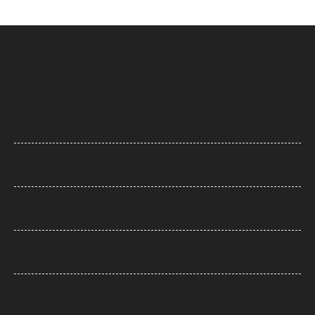
Maharashta News: बारामती में फिर हादसे का शिकार हुआ प्रशिक्षण विमान, सभी
सुरक्षित
AI Flight Turbulence: AI-2379 टर्बुलेंस केस में नया मोड़, क्या डोप टेस्ट में
पॉजिटिव मिला एक पायलट?
Sawan Somwar 2026: सावन के दूसरे सोमवार पर करें शिव रुद्राष्टकम का पाठ,
महादेव की कृपा से दूर होंगे जीवन के कष्ट
UP News: ‘आ रहे भगवाधारी…’ पोस्ट वायरल होते ही मथुरा में अलर्ट, शाही ईदगाह पर
बढ़ाई गई सुरक्षा
UP News: आरक्षण के मुद्दे पर मायावती का RSS और सरकार पर निशाना, कहा-
सामाजिक न्याय से न हो खिलवाड़