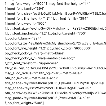
f_msg_font_weight="500" f_msg_font_line_height="1.4"
f_input_font_family="394"
f_input_font_size="eyJhbGwiOiIxMyIsInBvcnRyYWl0IjoiMTEiLC
f_input_font_line_height="1.2" f_btn_font_family="394"
f_input_font_weight="500"
f_btn_font_size="eyJhbGwiOiIxMyIsImxhbmRzY2FwZSI6IjExIiw
f_btn_font_line_height="1.2" f_btn_font_weight="700"
f_pp_font_family="394"
f_pp_font_size="eyJhbGwiOiIxMyIsImxhbmRzY2FwZSI6IjEyIiwi
f_pp_font_line_height="1.2" pp_check_color="#000000"
pp_check_color_a="var(--metro-blue)"
pp_check_color_a_h="var(--metro-blue-acc)"
f_btn_font_transform="uppercase"
tdc_css="eyJhbGwiOnsibWFyZ2luLWJvdHRvbSI6IjYwIiwiZGlz
msg_succ_radius="2" btn_bg="var(--metro-blue)"
btn_bg_h="var(--metro-blue-acc)"
title_space="eyJwb3J0cmFpdCI6IjEyIiwibGFuZHNjYXBlIjoiMTQi
msg_space="eyJsYW5kc2NhcGUiOiIwIDAgMTJweCJ9"
btn_padd="eyJsYW5kc2NhcGUiOiIxMiIsInBvcnRyYWl0IjoiMTBw
msg_padd="eyJwb3J0cmFpdCI6IjZweCAxMHB4In0="
f_pp_font_weight="500"]