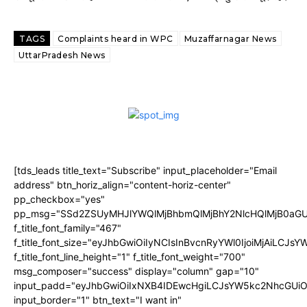
TAGS
Complaints heard in WPC
Muzaffarnagar News
UttarPradesh News
[tds_leads title_text="Subscribe" input_placeholder="Email
address" btn_horiz_align="content-horiz-center"
pp_checkbox="yes"
pp_msg="SSd2ZSUyMHJlYWQlMjBhbmQlMjBhY2NlcHQlMjB0aGU
f_title_font_family="467"
f_title_font_size="eyJhbGwiOiIyNCIsInBvcnRyYWl0IjoiMjAiLCJs
f_title_font_line_height="1" f_title_font_weight="700"
msg_composer="success" display="column" gap="10"
input_padd="eyJhbGwiOiIxNXB4IDEwcHgiLCJsYW5kc2NhcGUiO
input_border="1" btn_text="I want in"