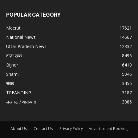
POPULAR CATEGORY
Meerut
17621
National News
14667
Uttar Pradesh News
12332
ताज़ा ख़बर
8496
Bijnor
6410
Shamli
5046
संवाद
3456
TREANDING
3187
लखनऊ / आस-पास
3086
About Us.
Contact Us.
Privacy Policy
Advertisment Booking