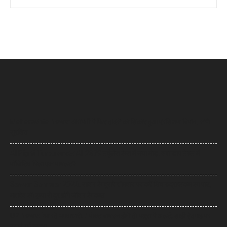
Maharashta News: बारामती में फिर हादसे का शिकार हुआ प्रशिक्षण विमान, सभी
सुरक्षित
AI Flight Turbulence: AI-2379 टर्बुलेंस केस में नया मोड़, क्या डोप टेस्ट में
पॉजिटिव मिला एक पायलट?
Sawan Somwar 2026: सावन के दूसरे सोमवार पर करें शिव रुद्राष्टकम का पाठ,
महादेव की कृपा से दूर होंगे जीवन के कष्ट
UP News: ‘आ रहे भगवाधारी…’ पोस्ट वायरल होते ही मथुरा में अलर्ट, शाही ईदगाह पर
बढ़ाई गई सुरक्षा