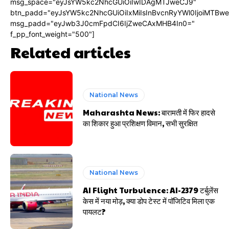
msg_space="eyJsYW5kc2NhcGUiOiIwIDAgMTJweCJ9"
btn_padd="eyJsYW5kc2NhcGUiOiIxMiIsInBvcnRyYWl0IjoiMTBw
msg_padd="eyJwb3J0cmFpdCI6IjZweCAxMHB4In0="
f_pp_font_weight="500"]
Related articles
National News
Maharashta News: बारामती में फिर हादसे
का शिकार हुआ प्रशिक्षण विमान, सभी सुरक्षित
National News
AI Flight Turbulence: AI-2379 टर्बुलेंस
केस में नया मोड़, क्या डोप टेस्ट में पॉजिटिव मिला एक
पायलट?