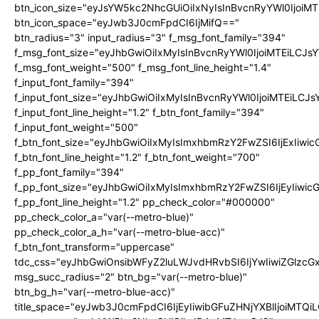
btn_icon_size="eyJsYW5kc2NhcGUiOiIxNyIsInBvcnRyYWl0IjoiMT
btn_icon_space="eyJwb3J0cmFpdCI6IjMifQ=="
btn_radius="3" input_radius="3" f_msg_font_family="394"
f_msg_font_size="eyJhbGwiOiIxMyIsInBvcnRyYWl0IjoiMTEiLCJ
f_msg_font_weight="500" f_msg_font_line_height="1.4"
f_input_font_family="394"
f_input_font_size="eyJhbGwiOiIxMyIsInBvcnRyYWl0IjoiMTEiLC
f_input_font_line_height="1.2" f_btn_font_family="394"
f_input_font_weight="500"
f_btn_font_size="eyJhbGwiOiIxMyIsImxhbmRzY2FwZSI6IjExIiw
f_btn_font_line_height="1.2" f_btn_font_weight="700"
f_pp_font_family="394"
f_pp_font_size="eyJhbGwiOiIxMyIsImxhbmRzY2FwZSI6IjEyIiwi
f_pp_font_line_height="1.2" pp_check_color="#000000"
pp_check_color_a="var(--metro-blue)"
pp_check_color_a_h="var(--metro-blue-acc)"
f_btn_font_transform="uppercase"
tdc_css="eyJhbGwiOnsibWFyZ2luLWJvdHRvbSI6IjYwIiwiZGlz
msg_succ_radius="2" btn_bg="var(--metro-blue)"
btn_bg_h="var(--metro-blue-acc)"
title_space="eyJwb3J0cmFpdCI6IjEyIiwibGFuZHNjYXBlIjoiMTQi