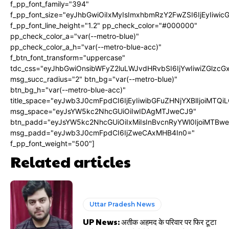
f_pp_font_family="394"
f_pp_font_size="eyJhbGwiOiIxMyIsImxhbmRzY2FwZSI6IjEyIiwi
f_pp_font_line_height="1.2" pp_check_color="#000000"
pp_check_color_a="var(--metro-blue)"
pp_check_color_a_h="var(--metro-blue-acc)"
f_btn_font_transform="uppercase"
tdc_css="eyJhbGwiOnsibWFyZ2luLWJvdHRvbSI6IjYwIiwiZGlz
msg_succ_radius="2" btn_bg="var(--metro-blue)"
btn_bg_h="var(--metro-blue-acc)"
title_space="eyJwb3J0cmFpdCI6IjEyIiwibGFuZHNjYXBlIjoiMTQi
msg_space="eyJsYW5kc2NhcGUiOiIwIDAgMTJweCJ9"
btn_padd="eyJsYW5kc2NhcGUiOiIxMiIsInBvcnRyYWl0IjoiMTBw
msg_padd="eyJwb3J0cmFpdCI6IjZweCAxMHB4In0="
f_pp_font_weight="500"]
Related articles
Uttar Pradesh News
UP News: अतीक अहमद के परिवार पर फिर टूटा