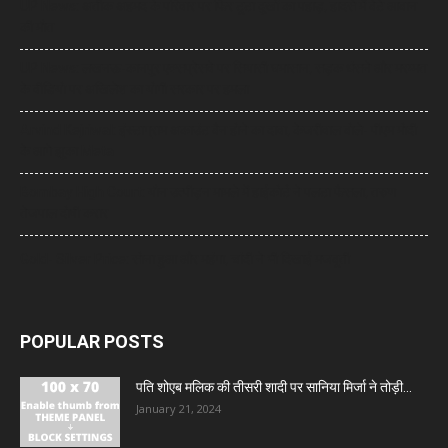
UP News: अतीक अहमद के परिवार पर फिर टूटा दुखों का पहाड़, हादसे में बेटे आबान
की मौत
UP News: लखनऊ-कानपुर एक्सप्रेसवे पर सियासी घमासान, सड़क धंसने और मरम्मत
के वीडियो पर अखिलेश का योगी सरकार पर हमला
Arvind Kejriwal: इंस्टाग्राम अकाउंट बैन होने का दावा, केजरीवाल बोले- पीएम मोदी
के आगे झुका Meta
Bombay High Court: यौन उत्पीड़न मामले में हाईकोर्ट ने पलटा फैसला, तरुण
तेजपाल दोषी करार
Gold- Silver Price: सोना हुआ और महंगा, चांदी ने भी दिखाई मजबूती
POPULAR POSTS
पति शोएब मलिक की तीसरी शादी पर सानिया मिर्जा ने तोड़ी...
January 21, 2024