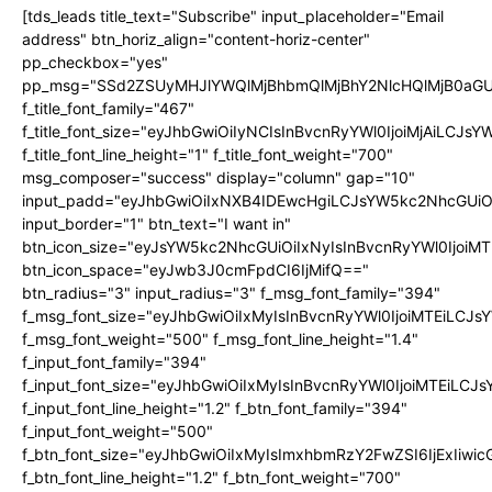
[tds_leads title_text="Subscribe" input_placeholder="Email
address" btn_horiz_align="content-horiz-center"
pp_checkbox="yes"
pp_msg="SSd2ZSUyMHJlYWQlMjBhbmQlMjBhY2NlcHQlMjB0aGU
f_title_font_family="467"
f_title_font_size="eyJhbGwiOiIyNCIsInBvcnRyYWl0IjoiMjAiLCJs
f_title_font_line_height="1" f_title_font_weight="700"
msg_composer="success" display="column" gap="10"
input_padd="eyJhbGwiOiIxNXB4IDEwcHgiLCJsYW5kc2NhcGUiO
input_border="1" btn_text="I want in"
btn_icon_size="eyJsYW5kc2NhcGUiOiIxNyIsInBvcnRyYWl0IjoiMT
btn_icon_space="eyJwb3J0cmFpdCI6IjMifQ=="
btn_radius="3" input_radius="3" f_msg_font_family="394"
f_msg_font_size="eyJhbGwiOiIxMyIsInBvcnRyYWl0IjoiMTEiLCJ
f_msg_font_weight="500" f_msg_font_line_height="1.4"
f_input_font_family="394"
f_input_font_size="eyJhbGwiOiIxMyIsInBvcnRyYWl0IjoiMTEiLC
f_input_font_line_height="1.2" f_btn_font_family="394"
f_input_font_weight="500"
f_btn_font_size="eyJhbGwiOiIxMyIsImxhbmRzY2FwZSI6IjExIiw
f_btn_font_line_height="1.2" f_btn_font_weight="700"