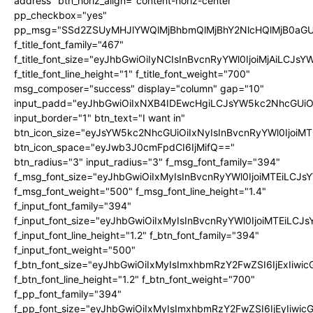
address" btn_horiz_align="content-horiz-center"
pp_checkbox="yes"
pp_msg="SSd2ZSUyMHJlYWQlMjBhbmQlMjBhY2NlcHQlMjB0aGU
f_title_font_family="467"
f_title_font_size="eyJhbGwiOiIyNCIsInBvcnRyYWl0IjoiMjAiLCJs
f_title_font_line_height="1" f_title_font_weight="700"
msg_composer="success" display="column" gap="10"
input_padd="eyJhbGwiOiIxNXB4IDEwcHgiLCJsYW5kc2NhcGUiO
input_border="1" btn_text="I want in"
btn_icon_size="eyJsYW5kc2NhcGUiOiIxNyIsInBvcnRyYWl0IjoiMT
btn_icon_space="eyJwb3J0cmFpdCI6IjMifQ=="
btn_radius="3" input_radius="3" f_msg_font_family="394"
f_msg_font_size="eyJhbGwiOiIxMyIsInBvcnRyYWl0IjoiMTEiLCJ
f_msg_font_weight="500" f_msg_font_line_height="1.4"
f_input_font_family="394"
f_input_font_size="eyJhbGwiOiIxMyIsInBvcnRyYWl0IjoiMTEiLC
f_input_font_line_height="1.2" f_btn_font_family="394"
f_input_font_weight="500"
f_btn_font_size="eyJhbGwiOiIxMyIsImxhbmRzY2FwZSI6IjExIiw
f_btn_font_line_height="1.2" f_btn_font_weight="700"
f_pp_font_family="394"
f_pp_font_size="eyJhbGwiOiIxMyIsImxhbmRzY2FwZSI6IjEyIiwi