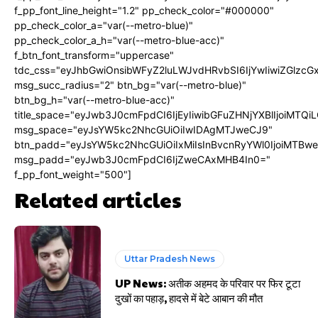
f_pp_font_line_height="1.2" pp_check_color="#000000"
pp_check_color_a="var(--metro-blue)"
pp_check_color_a_h="var(--metro-blue-acc)"
f_btn_font_transform="uppercase"
tdc_css="eyJhbGwiOnsibWFyZ2luLWJvdHRvbSI6IjYwIiwiZGlz
msg_succ_radius="2" btn_bg="var(--metro-blue)"
btn_bg_h="var(--metro-blue-acc)"
title_space="eyJwb3J0cmFpdCI6IjEyIiwibGFuZHNjYXBlIjoiMTQi
msg_space="eyJsYW5kc2NhcGUiOiIwIDAgMTJweCJ9"
btn_padd="eyJsYW5kc2NhcGUiOiIxMiIsInBvcnRyYWl0IjoiMTBw
msg_padd="eyJwb3J0cmFpdCI6IjZweCAxMHB4In0="
f_pp_font_weight="500"]
Related articles
Uttar Pradesh News
UP News: अतीक अहमद के परिवार पर फिर टूटा
दुखों का पहाड़, हादसे में बेटे आबान की मौत