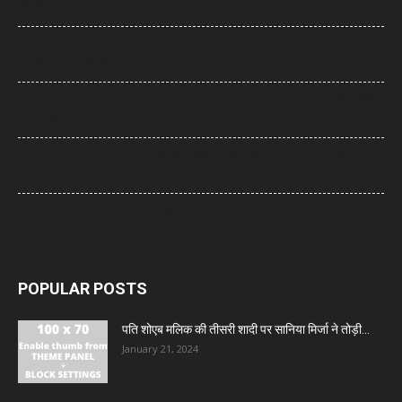
की मौत
UP News: लखनऊ-कानपुर एक्सप्रेसवे पर सियासी घमासान, सड़क धंसने और मरम्मत
के वीडियो पर अखिलेश का योगी सरकार पर हमला
Arvind Kejriwal: इंस्टाग्राम अकाउंट बैन होने का दावा, केजरीवाल बोले- पीएम मोदी
के आगे झुका Meta
Bombay High Court: यौन उत्पीड़न मामले में हाईकोर्ट ने पलटा फैसला, तरुण
तेजपाल दोषी करार
Gold- Silver Price: सोना हुआ और महंगा, चांदी ने भी दिखाई मजबूती
POPULAR POSTS
पति शोएब मलिक की तीसरी शादी पर सानिया मिर्जा ने तोड़ी...
January 21, 2024