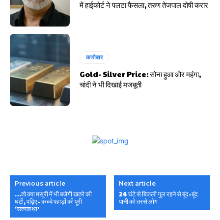
में हाईकोर्ट ने पलटा फैसला, तरुण तेजपाल दोषी करार
कारोबार
Gold- Silver Price: सोना हुआ और महंगा,
चांदी ने भी दिखाई मजबूती
Previous article
Next article
…तो क्या मसूरी में भी बजेगी खतरे की
24 घंटे से बिजली गुल रहने से बूंद-बूंद
घंटी, पढ़िए- कच्चे पहाड़ों की पूरी
पानी को तरसे लोग
‘सत्यकथा’