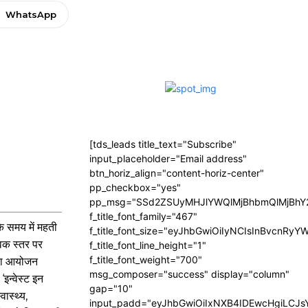
WhatsApp
[tds_leads title_text="Subscribe"
input_placeholder="Email address"
btn_horiz_align="content-horiz-center"
pp_checkbox="yes"
pp_msg="SSd2ZSUyMHJlYWQlMjBhbmQlMjBhY2
f_title_font_family="467"
े समय में महती
f_title_font_size="eyJhbGwiOiIyNCIsInBvcnRyY
विक स्तर पर
f_title_font_line_height="1"
f_title_font_weight="700"
स का आयोजन
msg_composer="success" display="column"
इन्वेस्ट इन
gap="10"
वास्थ्य,
input_padd="eyJhbGwiOiIxNXB4IDEwcHgiLCJ