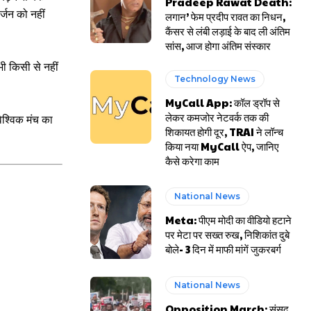
Pradeep Rawat Death:
्जन को नहीं
लगान’ फेम प्रदीप रावत का निधन,
कैंसर से लंबी लड़ाई के बाद ली अंतिम
सांस, आज होगा अंतिम संस्कार
भी किसी से नहीं
Technology News
MyCall App: कॉल ड्रॉप से
लेकर कमजोर नेटवर्क तक की
ैश्विक मंच का
शिकायत होगी दूर, TRAI ने लॉन्च
किया नया MyCall ऐप, जानिए
कैसे करेगा काम
National News
Meta: पीएम मोदी का वीडियो हटाने
पर मेटा पर सख्त रुख, निशिकांत दुबे
बोले- 3 दिन में माफी मांगें जुकरबर्ग
National News
Opposition March: संसद