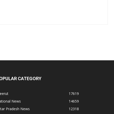
OPULAR CATEGORY
eerut
17619
ational News
14659
ttar Pradesh News
12318