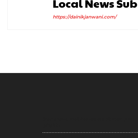
Local News Sub
https://dainikjanwani.com/
Shamli News: शामली में एक लाख का इनामी बदमाश फुरकान
मुठभेड़ में ढेर