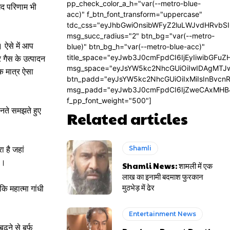
pp_check_color_a_h="var(--metro-blue-
खद परिणाम भी
acc)" f_btn_font_transform="uppercase"
tdc_css="eyJhbGwiOnsibWFyZ2luLWJvdHRvbS
msg_succ_radius="2" btn_bg="var(--metro-
 ऐसे में आप
blue)" btn_bg_h="var(--metro-blue-acc)"
title_space="eyJwb3J0cmFpdCI6IjEyIiwibGFuZ
 गैस के उत्पादन
msg_space="eyJsYW5kc2NhcGUiOiIwIDAgMTJ
एक मात्र ऐसा
btn_padd="eyJsYW5kc2NhcGUiOiIxMiIsInBvcn
msg_padd="eyJwb3J0cmFpdCI6IjZweCAxMHB
f_pp_font_weight="500"]
नते समझते हुए
Related articles
Shamli
 है जहां
ै।
Shamli News: शामली में एक
लाख का इनामी बदमाश फुरकान
मुठभेड़ में ढेर
ि महात्मा गांधी
Entertainment News
ढ़ने से बर्फ