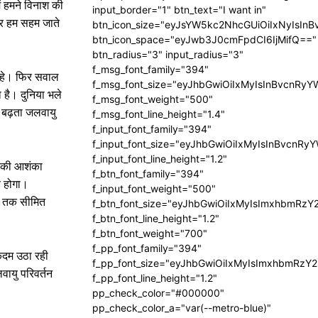
ं हमने विनाश की
input_border="1" btn_text="I want in"
कर हम सहम जाते
btn_icon_size="eyJsYW5kc2NhcGUiOiIxNyIsInB
btn_icon_space="eyJwb3J0cmFpdCI6IjMifQ=="
btn_radius="3" input_radius="3"
f_msg_font_family="394"
 रहे। फिर सवाल
f_msg_font_size="eyJhbGwiOiIxMyIsInBvcnRyY
 है। दुनिया भले
f_msg_font_weight="500"
ं। बढ़ता जलवायु
f_msg_font_line_height="1.4"
f_input_font_family="394"
f_input_font_size="eyJhbGwiOiIxMyIsInBvcnRy
f_input_font_line_height="1.2"
ही की आशंका
f_btn_font_family="394"
व होगा।
f_input_font_weight="500"
ियस तक सीमित
f_btn_font_size="eyJhbGwiOiIxMyIsImxhbmRzY
f_btn_font_line_height="1.2"
f_btn_font_weight="700"
f_pp_font_family="394"
कदम उठा रही
f_pp_font_size="eyJhbGwiOiIxMyIsImxhbmRzY2
वायु परिवर्तन
f_pp_font_line_height="1.2"
pp_check_color="#000000"
pp_check_color_a="var(--metro-blue)"