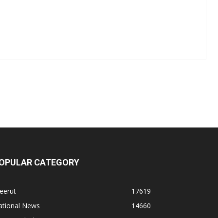
OPULAR CATEGORY
eerut
17619
ational News
14660