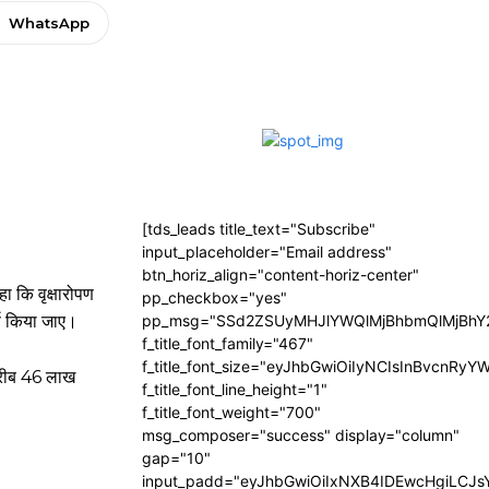
WhatsApp
[tds_leads title_text="Subscribe"
input_placeholder="Email address"
btn_horiz_align="content-horiz-center"
ा कि वृक्षारोपण
pp_checkbox="yes"
ण किया जाए।
pp_msg="SSd2ZSUyMHJlYWQlMjBhbmQlMjBhY2
f_title_font_family="467"
f_title_font_size="eyJhbGwiOiIyNCIsInBvcnRyY
 करीब 46 लाख
f_title_font_line_height="1"
f_title_font_weight="700"
msg_composer="success" display="column"
gap="10"
input_padd="eyJhbGwiOiIxNXB4IDEwcHgiLCJ