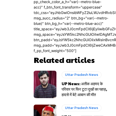
pp_check_color_a_h="var(--metro-blue-
acc)" f_btn_font_transform="uppercase"
tdc_css="eyJhbGwiOnsibWFyZ2luLWJvdHRvbS
msg_succ_radius="2" btn_bg="var(--metro-
blue)" btn_bg_h="var(--metro-blue-acc)"
title_space="eyJwb3J0cmFpdCI6IjEyIiwibGFuZ
msg_space="eyJsYW5kc2NhcGUiOiIwIDAgMTJ
btn_padd="eyJsYW5kc2NhcGUiOiIxMiIsInBvcn
msg_padd="eyJwb3J0cmFpdCI6IjZweCAxMHB
f_pp_font_weight="500"]
Related articles
Uttar Pradesh News
UP News: अतीक अहमद के
परिवार पर फिर टूटा दुखों का पहाड़,
हादसे में बेटे आबान की मौत
Uttar Pradesh News