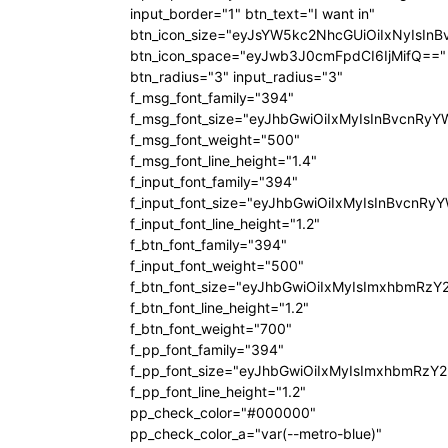
input_border="1" btn_text="I want in"
btn_icon_size="eyJsYW5kc2NhcGUiOiIxNyIsInB
btn_icon_space="eyJwb3J0cmFpdCI6IjMifQ=="
btn_radius="3" input_radius="3"
f_msg_font_family="394"
f_msg_font_size="eyJhbGwiOiIxMyIsInBvcnRyY
f_msg_font_weight="500"
f_msg_font_line_height="1.4"
f_input_font_family="394"
f_input_font_size="eyJhbGwiOiIxMyIsInBvcnRy
f_input_font_line_height="1.2"
f_btn_font_family="394"
f_input_font_weight="500"
f_btn_font_size="eyJhbGwiOiIxMyIsImxhbmRzY
f_btn_font_line_height="1.2"
f_btn_font_weight="700"
f_pp_font_family="394"
f_pp_font_size="eyJhbGwiOiIxMyIsImxhbmRzY2
f_pp_font_line_height="1.2"
pp_check_color="#000000"
pp_check_color_a="var(--metro-blue)"