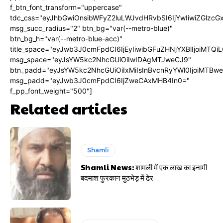
f_btn_font_transform="uppercase"
tdc_css="eyJhbGwiOnsibWFyZ2luLWJvdHRvbSI6IjYwIiwiZGlz
msg_succ_radius="2" btn_bg="var(--metro-blue)"
btn_bg_h="var(--metro-blue-acc)"
title_space="eyJwb3J0cmFpdCI6IjEyIiwibGFuZHNjYXBlIjoiMTQi
msg_space="eyJsYW5kc2NhcGUiOiIwIDAgMTJweCJ9"
btn_padd="eyJsYW5kc2NhcGUiOiIxMiIsInBvcnRyYWl0IjoiMTBw
msg_padd="eyJwb3J0cmFpdCI6IjZweCAxMHB4In0="
f_pp_font_weight="500"]
Related articles
Shamli
Shamli News: शामली में एक लाख का इनामी
बदमाश फुरकान मुठभेड़ में ढेर