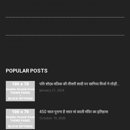
MyCall App: कॉल ड्रॉप से लेकर कमजोर नेटवर्क तक की शिकायत होगी दूर, TRAI
ने लॉन्च किया नया MyCall ऐप, जानिए कैसे करेगा काम
Meta: पीएम मोदी का वीडियो हटाने पर मेटा पर सख्त रुख, निशिकांत दुबे बोले- 3 दिन में
माफी मांगें जुकरबर्ग
Opposition March: संसद में विपक्ष का शक्ति प्रदर्शन, राहुल-खरगे की अगुआई में
निकला विरोध मार्च
POPULAR POSTS
पति शोएब मलिक की तीसरी शादी पर सानिया मिर्जा ने तोड़ी...
January 21, 2024
450 साल पुराना है सदर मां काली मंदिर का इतिहास
October 19, 2020