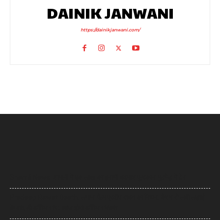
DAINIK JANWANI
https://dainikjanwani.com/
Shamli News: शामली में एक लाख का इनामी बदमाश फुरकान मुठभेड़ में ढेर
Pradeep Rawat Death: लगान’ फेम प्रदीप रावत का निधन, कैंसर से लंबी लड़ाई
के बाद ली अंतिम सांस, आज होगा अंतिम संस्कार