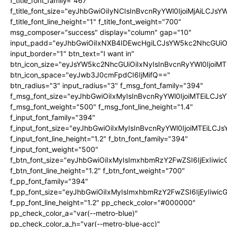
f_title_font_family="467"
f_title_font_size="eyJhbGwiOiIyNCIsInBvcnRyYWl0IjoiMjAiLCJs
f_title_font_line_height="1" f_title_font_weight="700"
msg_composer="success" display="column" gap="10"
input_padd="eyJhbGwiOiIxNXB4IDEwcHgiLCJsYW5kc2NhcGUiO
input_border="1" btn_text="I want in"
btn_icon_size="eyJsYW5kc2NhcGUiOiIxNyIsInBvcnRyYWl0IjoiMT
btn_icon_space="eyJwb3J0cmFpdCI6IjMifQ=="
btn_radius="3" input_radius="3" f_msg_font_family="394"
f_msg_font_size="eyJhbGwiOiIxMyIsInBvcnRyYWl0IjoiMTEiLCJ
f_msg_font_weight="500" f_msg_font_line_height="1.4"
f_input_font_family="394"
f_input_font_size="eyJhbGwiOiIxMyIsInBvcnRyYWl0IjoiMTEiLC
f_input_font_line_height="1.2" f_btn_font_family="394"
f_input_font_weight="500"
f_btn_font_size="eyJhbGwiOiIxMyIsImxhbmRzY2FwZSI6IjExIiw
f_btn_font_line_height="1.2" f_btn_font_weight="700"
f_pp_font_family="394"
f_pp_font_size="eyJhbGwiOiIxMyIsImxhbmRzY2FwZSI6IjEyIiwi
f_pp_font_line_height="1.2" pp_check_color="#000000"
pp_check_color_a="var(--metro-blue)"
pp_check_color_a_h="var(--metro-blue-acc)"