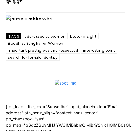
सुधांशु गुप्त
TAGS
addressed to women
better insight
Buddhist Sangha for Women
important prestigious and respected
interesting point
search for female identity
[tds_leads title_text="Subscribe" input_placeholder="Email
address" btn_horiz_align="content-horiz-center"
pp_checkbox="yes"
pp_msg="SSd2ZSUyMHJlYWQlMjBhbmQlMjBhY2NlcHQlMjB0aGU