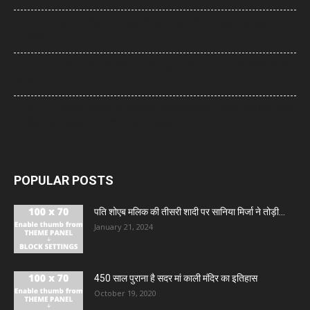
Weather Update: दिल्ली-एनसीआर में मूसलाधार बारिश का कहर, कई इलाकों में
जलभराव
UP News: अतीक अहमद के परिवार पर फिर टूटा दुखों का पहाड़, हादसे में बेटे आबान
की मौत
UP News: लखनऊ-कानपुर एक्सप्रेसवे पर सियासी घमासान, सड़क धंसने और मरम्मत
के वीडियो पर अखिलेश का योगी सरकार पर हमला
POPULAR POSTS
पति शोएब मलिक की तीसरी शादी पर सानिया मिर्जा ने तोड़ी...
January 21, 2024
450 साल पुराना है सदर मां काली मंदिर का इतिहास
October 19, 2020