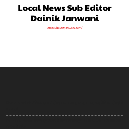
Local News Sub Editor
Dainik Janwani
https://dainikjanwani.com/
Share Market: वैश्विक दबाव में शेयर बाजार की सुस्त शुरुआत, फाइनेंशियल शेयरों में
बिकवाली
Weather News: दिल्ली-एनसीआर में मेहरबान मानसून, Yellow Alert के बीच कई
इलाकों में बारिश