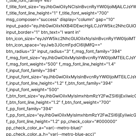
f_title_font_family="467"
f_title_font_size="eyJhbGwiOiIyNCIsInBvcnRyYWl0IjoiMjAiLCJs
f_title_font_line_height="1" f_title_font_weight="700"
msg_composer="success" display="column" gap="10"
input_padd="eyJhbGwiOiIxNXB4IDEwcHgiLCJsYW5kc2NhcGUiO
input_border="1" btn_text="I want in"
btn_icon_size="eyJsYW5kc2NhcGUiOiIxNyIsInBvcnRyYWl0IjoiMT
btn_icon_space="eyJwb3J0cmFpdCI6IjMifQ=="
btn_radius="3" input_radius="3" f_msg_font_family="394"
f_msg_font_size="eyJhbGwiOiIxMyIsInBvcnRyYWl0IjoiMTEiLCJ
f_msg_font_weight="500" f_msg_font_line_height="1.4"
f_input_font_family="394"
f_input_font_size="eyJhbGwiOiIxMyIsInBvcnRyYWl0IjoiMTEiLC
f_input_font_line_height="1.2" f_btn_font_family="394"
f_input_font_weight="500"
f_btn_font_size="eyJhbGwiOiIxMyIsImxhbmRzY2FwZSI6IjExIiw
f_btn_font_line_height="1.2" f_btn_font_weight="700"
f_pp_font_family="394"
f_pp_font_size="eyJhbGwiOiIxMyIsImxhbmRzY2FwZSI6IjEyIiwi
f_pp_font_line_height="1.2" pp_check_color="#000000"
pp_check_color_a="var(--metro-blue)"
pp_check_color_a_h="var(--metro-blue-acc)"