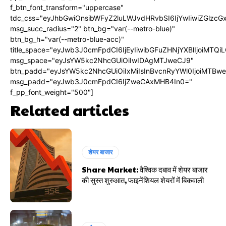
f_btn_font_transform="uppercase"
tdc_css="eyJhbGwiOnsibWFyZ2luLWJvdHRvbSI6IjYwIiwiZGlz
msg_succ_radius="2" btn_bg="var(--metro-blue)"
btn_bg_h="var(--metro-blue-acc)"
title_space="eyJwb3J0cmFpdCI6IjEyIiwibGFuZHNjYXBlIjoiMTQi
msg_space="eyJsYW5kc2NhcGUiOiIwIDAgMTJweCJ9"
btn_padd="eyJsYW5kc2NhcGUiOiIxMiIsInBvcnRyYWl0IjoiMTBw
msg_padd="eyJwb3J0cmFpdCI6IjZweCAxMHB4In0="
f_pp_font_weight="500"]
Related articles
शेयर बाजार
Share Market: वैश्विक दबाव में शेयर बाजार
की सुस्त शुरुआत, फाइनेंशियल शेयरों में बिकवाली