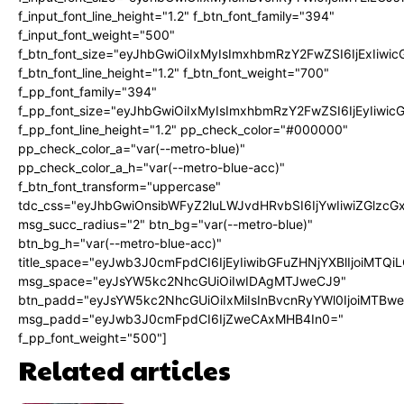
f_input_font_line_height="1.2" f_btn_font_family="394"
f_input_font_weight="500"
f_btn_font_size="eyJhbGwiOiIxMyIsImxhbmRzY2FwZSI6IjExIiw
f_btn_font_line_height="1.2" f_btn_font_weight="700"
f_pp_font_family="394"
f_pp_font_size="eyJhbGwiOiIxMyIsImxhbmRzY2FwZSI6IjEyIiwi
f_pp_font_line_height="1.2" pp_check_color="#000000"
pp_check_color_a="var(--metro-blue)"
pp_check_color_a_h="var(--metro-blue-acc)"
f_btn_font_transform="uppercase"
tdc_css="eyJhbGwiOnsibWFyZ2luLWJvdHRvbSI6IjYwIiwiZGlz
msg_succ_radius="2" btn_bg="var(--metro-blue)"
btn_bg_h="var(--metro-blue-acc)"
title_space="eyJwb3J0cmFpdCI6IjEyIiwibGFuZHNjYXBlIjoiMTQi
msg_space="eyJsYW5kc2NhcGUiOiIwIDAgMTJweCJ9"
btn_padd="eyJsYW5kc2NhcGUiOiIxMiIsInBvcnRyYWl0IjoiMTBw
msg_padd="eyJwb3J0cmFpdCI6IjZweCAxMHB4In0="
f_pp_font_weight="500"]
Related articles