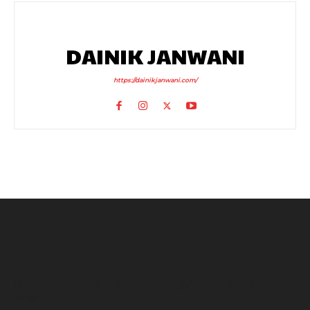
DAINIK JANWANI
https://dainikjanwani.com/
UP News: अतीक अहमद के परिवार पर फिर टूटा दुखों का पहाड़, हादसे में बेटे आबान
की मौत