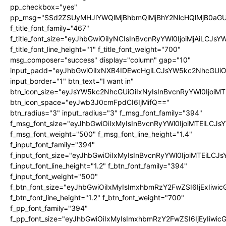
pp_checkbox="yes"
pp_msg="SSd2ZSUyMHJlYWQlMjBhbmQlMjBhY2NlcHQlMjB0aGU
f_title_font_family="467"
f_title_font_size="eyJhbGwiOiIyNCIsInBvcnRyYWl0IjoiMjAiLCJs
f_title_font_line_height="1" f_title_font_weight="700"
msg_composer="success" display="column" gap="10"
input_padd="eyJhbGwiOiIxNXB4IDEwcHgiLCJsYW5kc2NhcGUiO
input_border="1" btn_text="I want in"
btn_icon_size="eyJsYW5kc2NhcGUiOiIxNyIsInBvcnRyYWl0IjoiMT
btn_icon_space="eyJwb3J0cmFpdCI6IjMifQ=="
btn_radius="3" input_radius="3" f_msg_font_family="394"
f_msg_font_size="eyJhbGwiOiIxMyIsInBvcnRyYWl0IjoiMTEiLCJ
f_msg_font_weight="500" f_msg_font_line_height="1.4"
f_input_font_family="394"
f_input_font_size="eyJhbGwiOiIxMyIsInBvcnRyYWl0IjoiMTEiLC
f_input_font_line_height="1.2" f_btn_font_family="394"
f_input_font_weight="500"
f_btn_font_size="eyJhbGwiOiIxMyIsImxhbmRzY2FwZSI6IjExIiw
f_btn_font_line_height="1.2" f_btn_font_weight="700"
f_pp_font_family="394"
f_pp_font_size="eyJhbGwiOiIxMyIsImxhbmRzY2FwZSI6IjEyIiwi