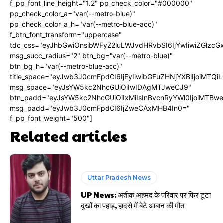
f_pp_font_line_height="1.2" pp_check_color="#000000"
pp_check_color_a="var(--metro-blue)"
pp_check_color_a_h="var(--metro-blue-acc)"
f_btn_font_transform="uppercase"
tdc_css="eyJhbGwiOnsibWFyZ2luLWJvdHRvbSI6IjYwIiwiZGlz
msg_succ_radius="2" btn_bg="var(--metro-blue)"
btn_bg_h="var(--metro-blue-acc)"
title_space="eyJwb3J0cmFpdCI6IjEyIiwibGFuZHNjYXBlIjoiMTQi
msg_space="eyJsYW5kc2NhcGUiOiIwIDAgMTJweCJ9"
btn_padd="eyJsYW5kc2NhcGUiOiIxMiIsInBvcnRyYWl0IjoiMTBw
msg_padd="eyJwb3J0cmFpdCI6IjZweCAxMHB4In0="
f_pp_font_weight="500"]
Related articles
Uttar Pradesh News
UP News: अतीक अहमद के परिवार पर फिर टूटा
दुखों का पहाड़, हादसे में बेटे आबान की मौत