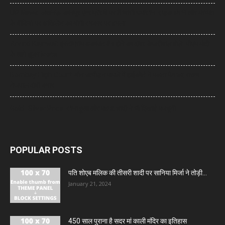
UP News: लखनऊ-कानपुर एक्सप्रेसवे पर सियासी घमासान, सड़क धंसने और मरम्मत
के वीडियो पर अखिलेश का योगी सरकार पर हमला
Arvind Kejriwal: इंस्टाग्राम अकाउंट बैन होने का दावा, केजरीवाल बोले- पीएम मोदी
के आगे झुका Meta
Bombay High Court: यौन उत्पीड़न मामले में हाईकोर्ट ने पलटा फैसला, तरुण
तेजपाल दोषी करार
Gold- Silver Price: सोना हुआ और महंगा, चांदी ने भी दिखाई मजबूती
POPULAR POSTS
पति शोएब मलिक की तीसरी शादी पर सानिया मिर्जा ने तोड़ी...
January 21, 2024
450 साल पुराना है सदर मां काली मंदिर का इतिहास