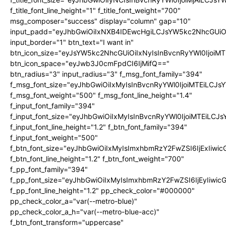
f_title_font_line_height="1" f_title_font_weight="700"
msg_composer="success" display="column" gap="10"
input_padd="eyJhbGwiOiIxNXB4IDEwcHgiLCJsYW5kc2NhcGUiO
input_border="1" btn_text="I want in"
btn_icon_size="eyJsYW5kc2NhcGUiOiIxNyIsInBvcnRyYWl0IjoiMT
btn_icon_space="eyJwb3J0cmFpdCI6IjMifQ=="
btn_radius="3" input_radius="3" f_msg_font_family="394"
f_msg_font_size="eyJhbGwiOiIxMyIsInBvcnRyYWl0IjoiMTEiLCJ
f_msg_font_weight="500" f_msg_font_line_height="1.4"
f_input_font_family="394"
f_input_font_size="eyJhbGwiOiIxMyIsInBvcnRyYWl0IjoiMTEiLC
f_input_font_line_height="1.2" f_btn_font_family="394"
f_input_font_weight="500"
f_btn_font_size="eyJhbGwiOiIxMyIsImxhbmRzY2FwZSI6IjExIiw
f_btn_font_line_height="1.2" f_btn_font_weight="700"
f_pp_font_family="394"
f_pp_font_size="eyJhbGwiOiIxMyIsImxhbmRzY2FwZSI6IjEyIiwi
f_pp_font_line_height="1.2" pp_check_color="#000000"
pp_check_color_a="var(--metro-blue)"
pp_check_color_a_h="var(--metro-blue-acc)"
f_btn_font_transform="uppercase"