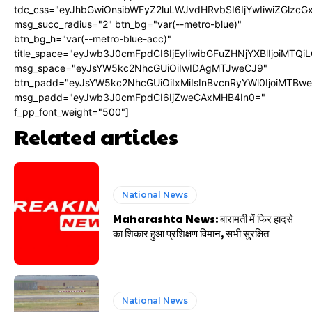
tdc_css="eyJhbGwiOnsibWFyZ2luLWJvdHRvbSI6IjYwIiwiZGlz
msg_succ_radius="2" btn_bg="var(--metro-blue)"
btn_bg_h="var(--metro-blue-acc)"
title_space="eyJwb3J0cmFpdCI6IjEyIiwibGFuZHNjYXBlIjoiMTQi
msg_space="eyJsYW5kc2NhcGUiOiIwIDAgMTJweCJ9"
btn_padd="eyJsYW5kc2NhcGUiOiIxMiIsInBvcnRyYWl0IjoiMTBw
msg_padd="eyJwb3J0cmFpdCI6IjZweCAxMHB4In0="
f_pp_font_weight="500"]
Related articles
National News
Maharashta News: बारामती में फिर हादसे
का शिकार हुआ प्रशिक्षण विमान, सभी सुरक्षित
National News