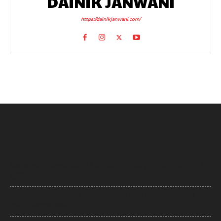
DAINIK JANWANI
https://dainikjanwani.com/
Maharashta News: बारामती में फिर हादसे का शिकार हुआ प्रशिक्षण विमान, सभी
सुरक्षित
AI Flight Turbulence: AI-2379 टर्बुलेंस केस में नया मोड़, क्या डोप टेस्ट में
पॉजिटिव मिला एक पायलट?