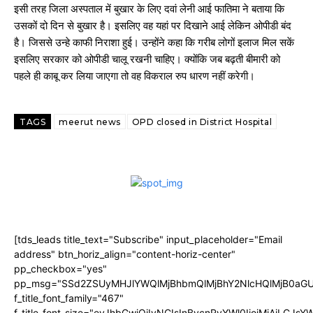
इसी तरह जिला अस्पताल में बुखार के लिए दवां लेनी आई फातिमा ने बताया कि
उसकों दो दिन से बुखार है। इसलिए वह यहां पर दिखाने आई लेकिन ओपीडी बंद
है। जिससे उन्हे काफी निराशा हुई। उन्होंने कहा कि गरीब लोगों इलाज मिल सकें
इसलिए सरकार को ओपीडी चालू रखनी चाहिए। क्योंकि जब बढ़ती बीमारी को
पहले ही काबू कर लिया जाएगा तो वह विकराल रुप धारण नहीं करेगी।
TAGS
meerut news
OPD closed in District Hospital
[tds_leads title_text="Subscribe" input_placeholder="Email
address" btn_horiz_align="content-horiz-center"
pp_checkbox="yes"
pp_msg="SSd2ZSUyMHJlYWQlMjBhbmQlMjBhY2NlcHQlMjB0aGU
f_title_font_family="467"
f_title_font_size="eyJhbGwiOiIyNCIsInBvcnRyYWl0IjoiMjAiLCJs