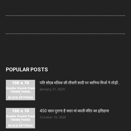
Sawan Somwar 2026: सावन के दूसरे सोमवार पर करें शिव रुद्राष्टकम का पाठ,
महादेव की कृपा से दूर होंगे जीवन के कष्ट
UP News: ‘आ रहे भगवाधारी…’ पोस्ट वायरल होते ही मथुरा में अलर्ट, शाही ईदगाह पर
बढ़ाई गई सुरक्षा
UP News: आरक्षण के मुद्दे पर मायावती का RSS और सरकार पर निशाना, कहा-
सामाजिक न्याय से न हो खिलवाड़
POPULAR POSTS
पति शोएब मलिक की तीसरी शादी पर सानिया मिर्जा ने तोड़ी...
January 21, 2024
450 साल पुराना है सदर मां काली मंदिर का इतिहास
October 19, 2020