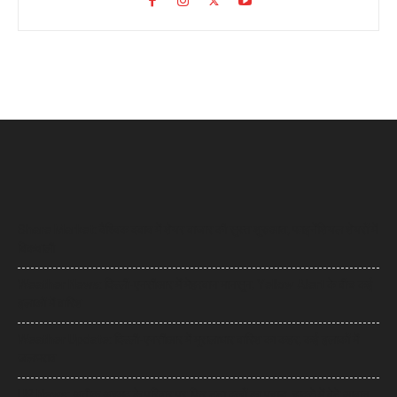
Share Market: वैश्विक दबाव में शेयर बाजार की सुस्त शुरुआत, फाइनेंशियल शेयरों में
बिकवाली
Weather News: दिल्ली-एनसीआर में मेहरबान मानसून, Yellow Alert के बीच कई
इलाकों में बारिश
Weather Update: दिल्ली-एनसीआर में मूसलाधार बारिश का कहर, कई इलाकों में
जलभराव
UP News: अतीक अहमद के परिवार पर फिर टूटा दुखों का पहाड़, हादसे में बेटे आबान