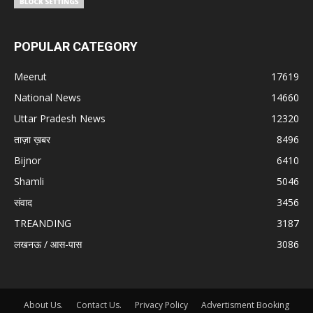
POPULAR CATEGORY
Meerut
17619
National News
14660
Uttar Pradesh News
12320
ताज़ा ख़बर
8496
Bijnor
6410
Shamli
5046
संवाद
3456
TREANDING
3187
लखनऊ / आस-पास
3086
About Us.
Contact Us.
Privacy Policy
Advertisment Booking