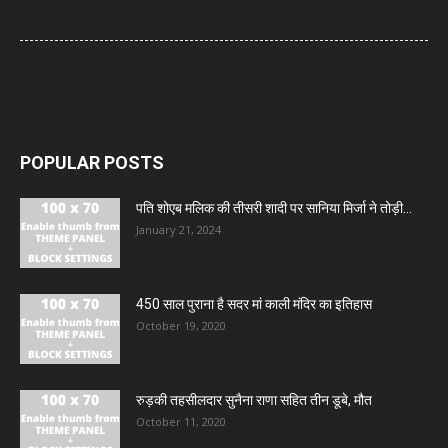
की मौत
UP News: लखनऊ-कानपुर एक्सप्रेसवे पर सियासी घमासान, सड़क धंसने और मरम्मत
के वीडियो पर अखिलेश का योगी सरकार पर हमला
POPULAR POSTS
पति शोएब मलिक की तीसरी शादी पर सानिया मिर्जा ने तोड़ी...
January 21, 2024
450 साल पुराना है सदर मां काली मंदिर का इतिहास
October 19, 2020
रुड़की तहसीलदार सुनैना राणा सहित तीन डूबे, मौत
October 11, 2020