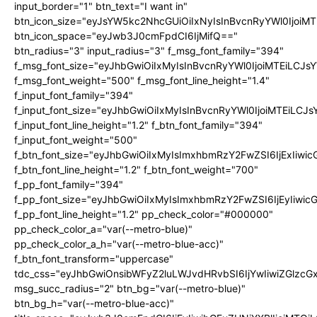
input_border="1" btn_text="I want in"
btn_icon_size="eyJsYW5kc2NhcGUiOiIxNyIsInBvcnRyYWl0IjoiMT
btn_icon_space="eyJwb3J0cmFpdCI6IjMifQ=="
btn_radius="3" input_radius="3" f_msg_font_family="394"
f_msg_font_size="eyJhbGwiOiIxMyIsInBvcnRyYWl0IjoiMTEiLCJ
f_msg_font_weight="500" f_msg_font_line_height="1.4"
f_input_font_family="394"
f_input_font_size="eyJhbGwiOiIxMyIsInBvcnRyYWl0IjoiMTEiLC
f_input_font_line_height="1.2" f_btn_font_family="394"
f_input_font_weight="500"
f_btn_font_size="eyJhbGwiOiIxMyIsImxhbmRzY2FwZSI6IjExIiw
f_btn_font_line_height="1.2" f_btn_font_weight="700"
f_pp_font_family="394"
f_pp_font_size="eyJhbGwiOiIxMyIsImxhbmRzY2FwZSI6IjEyIiwi
f_pp_font_line_height="1.2" pp_check_color="#000000"
pp_check_color_a="var(--metro-blue)"
pp_check_color_a_h="var(--metro-blue-acc)"
f_btn_font_transform="uppercase"
tdc_css="eyJhbGwiOnsibWFyZ2luLWJvdHRvbSI6IjYwIiwiZGlz
msg_succ_radius="2" btn_bg="var(--metro-blue)"
btn_bg_h="var(--metro-blue-acc)"