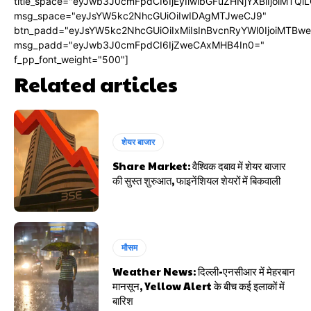
title_space="eyJwb3J0cmFpdCI6IjEyIiwibGFuZHNjYXBlIjoiMTQi
msg_space="eyJsYW5kc2NhcGUiOiIwIDAgMTJweCJ9"
btn_padd="eyJsYW5kc2NhcGUiOiIxMiIsInBvcnRyYWl0IjoiMTBw
msg_padd="eyJwb3J0cmFpdCI6IjZweCAxMHB4In0="
f_pp_font_weight="500"]
Related articles
शेयर बाजार
Share Market: वैश्विक दबाव में शेयर बाजार
की सुस्त शुरुआत, फाइनेंशियल शेयरों में बिकवाली
मौसम
Weather News: दिल्ली-एनसीआर में मेहरबान
मानसून, Yellow Alert के बीच कई इलाकों में
बारिश