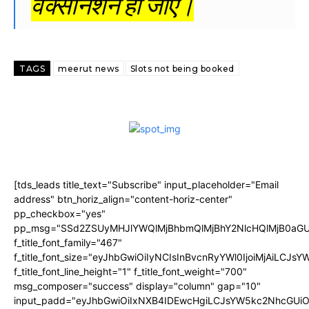
वैक्सीनेशन हो जाए।
TAGS
meerut news
Slots not being booked
[tds_leads title_text="Subscribe" input_placeholder="Email
address" btn_horiz_align="content-horiz-center"
pp_checkbox="yes"
pp_msg="SSd2ZSUyMHJlYWQlMjBhbmQlMjBhY2NlcHQlMjB0aGU
f_title_font_family="467"
f_title_font_size="eyJhbGwiOiIyNCIsInBvcnRyYWl0IjoiMjAiLCJs
f_title_font_line_height="1" f_title_font_weight="700"
msg_composer="success" display="column" gap="10"
input_padd="eyJhbGwiOiIxNXB4IDEwcHgiLCJsYW5kc2NhcGUiO