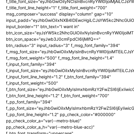
f_title_font_size="eyJhbGwiOiIyNCIsInBvcnRyYWl0IjoiMjAiLCJs
f_title_font_line_height="1" f_title_font_weight="700"
msg_composer="success" display="column" gap="10"
input_padd="eyJhbGwiOiIxNXB4IDEwcHgiLCJsYW5kc2NhcGUiO
input_border="1" btn_text="I want in"
btn_icon_size="eyJsYW5kc2NhcGUiOiIxNyIsInBvcnRyYWl0IjoiMT
btn_icon_space="eyJwb3J0cmFpdCI6IjMifQ=="
btn_radius="3" input_radius="3" f_msg_font_family="394"
f_msg_font_size="eyJhbGwiOiIxMyIsInBvcnRyYWl0IjoiMTEiLCJ
f_msg_font_weight="500" f_msg_font_line_height="1.4"
f_input_font_family="394"
f_input_font_size="eyJhbGwiOiIxMyIsInBvcnRyYWl0IjoiMTEiLC
f_input_font_line_height="1.2" f_btn_font_family="394"
f_input_font_weight="500"
f_btn_font_size="eyJhbGwiOiIxMyIsImxhbmRzY2FwZSI6IjExIiw
f_btn_font_line_height="1.2" f_btn_font_weight="700"
f_pp_font_family="394"
f_pp_font_size="eyJhbGwiOiIxMyIsImxhbmRzY2FwZSI6IjEyIiwi
f_pp_font_line_height="1.2" pp_check_color="#000000"
pp_check_color_a="var(--metro-blue)"
pp_check_color_a_h="var(--metro-blue-acc)"
f_btn_font_transform="uppercase"