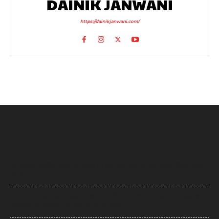
DAINIK JANWANI
https://dainikjanwani.com/
UP News: अतीक अहमद के परिवार पर फिर टूटा दुखों का पहाड़, हादसे में बेटे आबान
की मौत
UP News: लखनऊ-कानपुर एक्सप्रेसवे पर सियासी घमासान, सड़क धंसने और मरम्मत
के वीडियो पर अखिलेश का योगी सरकार पर हमला