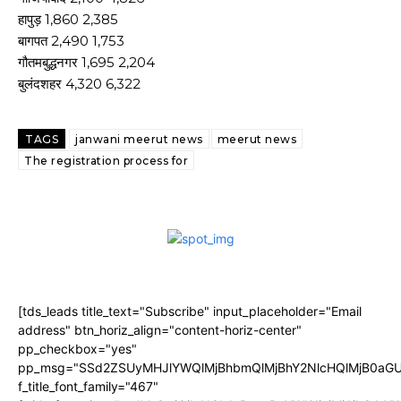
हापुड़ 1,860 2,385
बागपत 2,490 1,753
गौतमबुद्धनगर 1,695 2,204
बुलंदशहर 4,320 6,322
TAGS
janwani meerut news
meerut news
The registration process for
[tds_leads title_text="Subscribe" input_placeholder="Email
address" btn_horiz_align="content-horiz-center"
pp_checkbox="yes"
pp_msg="SSd2ZSUyMHJlYWQlMjBhbmQlMjBhY2NlcHQlMjB0aGU
f_title_font_family="467"