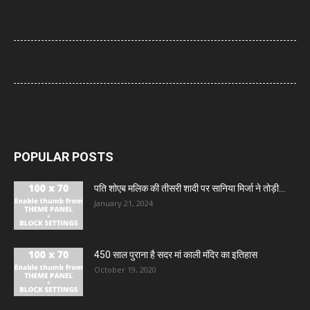
Arvind Kejriwal: इंस्टाग्राम अकाउंट बैन होने का दावा, केजरीवाल बोले- पीएम मोदी
के आगे झुका Meta
Bombay High Court: यौन उत्पीड़न मामले में हाईकोर्ट ने पलटा फैसला, तरुण
तेजपाल दोषी करार
Gold- Silver Price: सोना हुआ और महंगा, चांदी ने भी दिखाई मजबूती
POPULAR POSTS
पति शोएब मलिक की तीसरी शादी पर सानिया मिर्जा ने तोड़ी...
January 21, 2024
450 साल पुराना है सदर मां काली मंदिर का इतिहास
October 19, 2020