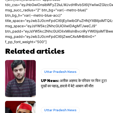
tdc_css="eyJhbGwiOnsibWFyZ2luLWJvdHRvbSI6IjYwIiwiZGlz
msg_succ_radius="2" btn_bg="var(--metro-blue)"
btn_bg_h="var(--metro-blue-acc)"
title_space="eyJwb3J0cmFpdCI6IjEyIiwibGFuZHNjYXBlIjoiMTQi
msg_space="eyJsYW5kc2NhcGUiOiIwIDAgMTJweCJ9"
btn_padd="eyJsYW5kc2NhcGUiOiIxMiIsInBvcnRyYWl0IjoiMTBw
msg_padd="eyJwb3J0cmFpdCI6IjZweCAxMHB4In0="
f_pp_font_weight="500"]
Related articles
Uttar Pradesh News
UP News: अतीक अहमद के परिवार पर फिर टूटा
दुखों का पहाड़, हादसे में बेटे आबान की मौत
Uttar Pradesh News