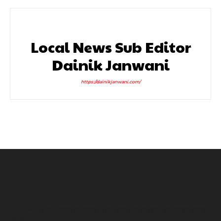
Local News Sub Editor
Dainik Janwani
https://dainikjanwani.com/
UP News: अतीक अहमद के परिवार पर फिर टूटा दुखों का पहाड़, हादसे में बेटे आबान
की मौत