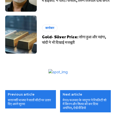
में हाईकोर्ट ने पलटा फैसला, तरुण तेजपाल दोषी करार
कारोबार
Gold- Silver Price: सोना हुआ और महंगा,
चांदी ने भी दिखाई मजबूती
Previous article
Next article
सत्तानशीं भाजपा ने सातों सीटों पर उतार
मेरठ: फलवदा के जादूगर ने रियलिटी शो
दिए अपने सूरमा
में किरन और शिल्पा को कर दिया
अचंभित, देखें वीडियो