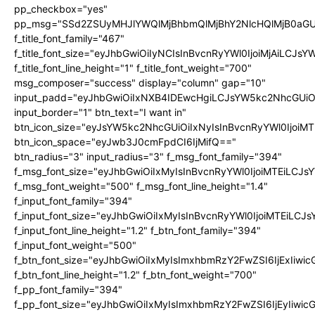
pp_checkbox="yes"
pp_msg="SSd2ZSUyMHJlYWQlMjBhbmQlMjBhY2NlcHQlMjB0aGU
f_title_font_family="467"
f_title_font_size="eyJhbGwiOiIyNCIsInBvcnRyYWl0IjoiMjAiLCJs
f_title_font_line_height="1" f_title_font_weight="700"
msg_composer="success" display="column" gap="10"
input_padd="eyJhbGwiOiIxNXB4IDEwcHgiLCJsYW5kc2NhcGUiO
input_border="1" btn_text="I want in"
btn_icon_size="eyJsYW5kc2NhcGUiOiIxNyIsInBvcnRyYWl0IjoiMT
btn_icon_space="eyJwb3J0cmFpdCI6IjMifQ=="
btn_radius="3" input_radius="3" f_msg_font_family="394"
f_msg_font_size="eyJhbGwiOiIxMyIsInBvcnRyYWl0IjoiMTEiLCJ
f_msg_font_weight="500" f_msg_font_line_height="1.4"
f_input_font_family="394"
f_input_font_size="eyJhbGwiOiIxMyIsInBvcnRyYWl0IjoiMTEiLC
f_input_font_line_height="1.2" f_btn_font_family="394"
f_input_font_weight="500"
f_btn_font_size="eyJhbGwiOiIxMyIsImxhbmRzY2FwZSI6IjExIiw
f_btn_font_line_height="1.2" f_btn_font_weight="700"
f_pp_font_family="394"
f_pp_font_size="eyJhbGwiOiIxMyIsImxhbmRzY2FwZSI6IjEyIiwi