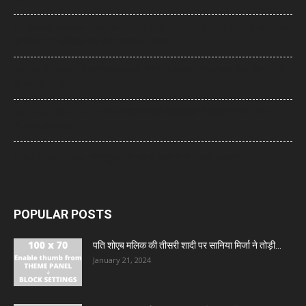
UP News: लखनऊ-कानपुर एक्सप्रेसवे पर सियासी घमासान, सड़क धंसने और मरम्मत
के वीडियो पर अखिलेश का योगी सरकार पर हमला
Arvind Kejriwal: इंस्टाग्राम अकाउंट बैन होने का दावा, केजरीवाल बोले- पीएम मोदी
के आगे झुका Meta
Bombay High Court: यौन उत्पीड़न मामले में हाईकोर्ट ने पलटा फैसला, तरुण
तेजपाल दोषी करार
Gold- Silver Price: सोना हुआ और महंगा, चांदी ने भी दिखाई मजबूती
POPULAR POSTS
पति शोएब मलिक की तीसरी शादी पर सानिया मिर्जा ने तोड़ी...
January 21, 2024