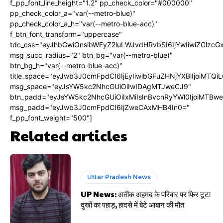
f_pp_font_line_height="1.2" pp_check_color="#000000"
pp_check_color_a="var(--metro-blue)"
pp_check_color_a_h="var(--metro-blue-acc)"
f_btn_font_transform="uppercase"
tdc_css="eyJhbGwiOnsibWFyZ2luLWJvdHRvbSI6IjYwIiwiZGlz
msg_succ_radius="2" btn_bg="var(--metro-blue)"
btn_bg_h="var(--metro-blue-acc)"
title_space="eyJwb3J0cmFpdCI6IjEyIiwibGFuZHNjYXBlIjoiMTQi
msg_space="eyJsYW5kc2NhcGUiOiIwIDAgMTJweCJ9"
btn_padd="eyJsYW5kc2NhcGUiOiIxMiIsInBvcnRyYWl0IjoiMTBw
msg_padd="eyJwb3J0cmFpdCI6IjZweCAxMHB4In0="
f_pp_font_weight="500"]
Related articles
Uttar Pradesh News
UP News: अतीक अहमद के परिवार पर फिर टूटा
दुखों का पहाड़, हादसे में बेटे आबान की मौत