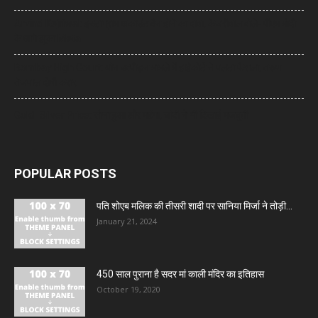
Arvind Kejriwal: इंस्टाग्राम अकाउंट बैन होने का दावा, केजरीवाल बोले- पीएम मोदी
के आगे झुका Meta
Bombay High Court: यौन उत्पीड़न मामले में हाईकोर्ट ने पलटा फैसला, तरुण
तेजपाल दोषी करार
Gold- Silver Price: सोना हुआ और महंगा, चांदी ने भी दिखाई मजबूती
POPULAR POSTS
पति शोएब मलिक की तीसरी शादी पर सानिया मिर्जा ने तोड़ी...
January 21, 2024
450 साल पुराना है सदर मां काली मंदिर का इतिहास
October 19, 2020