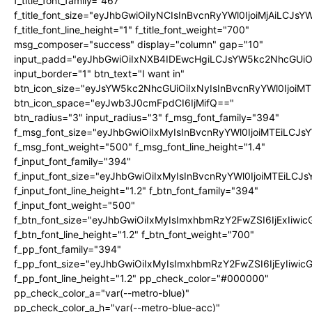
f_title_font_family="467"
f_title_font_size="eyJhbGwiOiIyNCIsInBvcnRyYWl0IjoiMjAiLCJs
f_title_font_line_height="1" f_title_font_weight="700"
msg_composer="success" display="column" gap="10"
input_padd="eyJhbGwiOiIxNXB4IDEwcHgiLCJsYW5kc2NhcGUiO
input_border="1" btn_text="I want in"
btn_icon_size="eyJsYW5kc2NhcGUiOiIxNyIsInBvcnRyYWl0IjoiMT
btn_icon_space="eyJwb3J0cmFpdCI6IjMifQ=="
btn_radius="3" input_radius="3" f_msg_font_family="394"
f_msg_font_size="eyJhbGwiOiIxMyIsInBvcnRyYWl0IjoiMTEiLCJ
f_msg_font_weight="500" f_msg_font_line_height="1.4"
f_input_font_family="394"
f_input_font_size="eyJhbGwiOiIxMyIsInBvcnRyYWl0IjoiMTEiLC
f_input_font_line_height="1.2" f_btn_font_family="394"
f_input_font_weight="500"
f_btn_font_size="eyJhbGwiOiIxMyIsImxhbmRzY2FwZSI6IjExIiw
f_btn_font_line_height="1.2" f_btn_font_weight="700"
f_pp_font_family="394"
f_pp_font_size="eyJhbGwiOiIxMyIsImxhbmRzY2FwZSI6IjEyIiwi
f_pp_font_line_height="1.2" pp_check_color="#000000"
pp_check_color_a="var(--metro-blue)"
pp_check_color_a_h="var(--metro-blue-acc)"