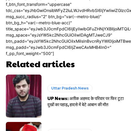
f_btn_font_transform="uppercase"
tdc_css="eyJhbGwiOnsibWFyZ2luLWJvdHRvbSI6IjYwIiwiZGlz
msg_succ_radius="2" btn_bg="var(--metro-blue)"
btn_bg_h="var(--metro-blue-acc)"
title_space="eyJwb3J0cmFpdCI6IjEyIiwibGFuZHNjYXBlIjoiMTQi
msg_space="eyJsYW5kc2NhcGUiOiIwIDAgMTJweCJ9"
btn_padd="eyJsYW5kc2NhcGUiOiIxMiIsInBvcnRyYWl0IjoiMTBw
msg_padd="eyJwb3J0cmFpdCI6IjZweCAxMHB4In0="
f_pp_font_weight="500"]
Related articles
Uttar Pradesh News
UP News: अतीक अहमद के परिवार पर फिर टूटा
दुखों का पहाड़, हादसे में बेटे आबान की मौत