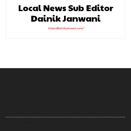
Local News Sub Editor
Dainik Janwani
https://dainikjanwani.com/
UP News: अतीक अहमद के परिवार पर फिर टूटा दुखों का पहाड़, हादसे में बेटे आबान
की मौत
UP News: लखनऊ-कानपुर एक्सप्रेसवे पर सियासी घमासान, सड़क धंसने और मरम्मत
के वीडियो पर अखिलेश का योगी सरकार पर हमला