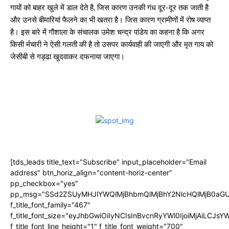
गायों को बाहर खुले में डाल देते है, जिस कारण उनकी गंध दूर-दूर तक जाती है
और उनसे बीमारियां फैलने का भी खतरा है। जिस कारण ग्रामीणों में रोष व्याप्त
है। इस बारे में गौशाला के संचालक उमेश चन्द्र पांडेय का कहना है कि अगर
किसी र्मचारी ने ऐसी गलती की है तो उसपर कार्यवाही की जाएगी और मृत गाय को
जेसीबी से गड्ढा खुदवाकर दफनाया जाएगा।
[tds_leads title_text="Subscribe" input_placeholder="Email
address" btn_horiz_align="content-horiz-center"
pp_checkbox="yes"
pp_msg="SSd2ZSUyMHJlYWQlMjBhbmQlMjBhY2NlcHQlMjB0aGU
f_title_font_family="467"
f_title_font_size="eyJhbGwiOiIyNCIsInBvcnRyYWl0IjoiMjAiLCJs
f_title_font_line_height="1" f_title_font_weight="700"