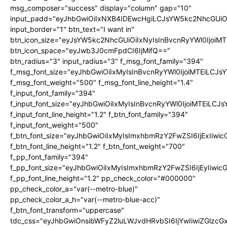
msg_composer="success" display="column" gap="10"
input_padd="eyJhbGwiOiIxNXB4IDEwcHgiLCJsYW5kc2NhcGUiO
input_border="1" btn_text="I want in"
btn_icon_size="eyJsYW5kc2NhcGUiOiIxNyIsInBvcnRyYWl0IjoiMT
btn_icon_space="eyJwb3J0cmFpdCI6IjMifQ=="
btn_radius="3" input_radius="3" f_msg_font_family="394"
f_msg_font_size="eyJhbGwiOiIxMyIsInBvcnRyYWl0IjoiMTEiLCJ
f_msg_font_weight="500" f_msg_font_line_height="1.4"
f_input_font_family="394"
f_input_font_size="eyJhbGwiOiIxMyIsInBvcnRyYWl0IjoiMTEiLC
f_input_font_line_height="1.2" f_btn_font_family="394"
f_input_font_weight="500"
f_btn_font_size="eyJhbGwiOiIxMyIsImxhbmRzY2FwZSI6IjExIiw
f_btn_font_line_height="1.2" f_btn_font_weight="700"
f_pp_font_family="394"
f_pp_font_size="eyJhbGwiOiIxMyIsImxhbmRzY2FwZSI6IjEyIiwi
f_pp_font_line_height="1.2" pp_check_color="#000000"
pp_check_color_a="var(--metro-blue)"
pp_check_color_a_h="var(--metro-blue-acc)"
f_btn_font_transform="uppercase"
tdc_css="eyJhbGwiOnsibWFyZ2luLWJvdHRvbSI6IjYwIiwiZGlz