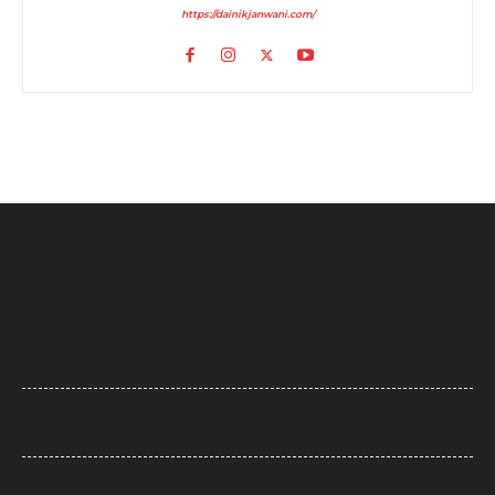
https://dainikjanwani.com/
UP News: अतीक अहमद के परिवार पर फिर टूटा दुखों का पहाड़, हादसे में बेटे आबान
की मौत
UP News: लखनऊ-कानपुर एक्सप्रेसवे पर सियासी घमासान, सड़क धंसने और मरम्मत
के वीडियो पर अखिलेश का योगी सरकार पर हमला
Arvind Kejriwal: इंस्टाग्राम अकाउंट बैन होने का दावा, केजरीवाल बोले- पीएम मोदी