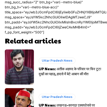
msg_succ_radius="2" btn_bg="var(--metro-blue)"
btn_bg_h="var(--metro-blue-acc)"
title_space="eyJwb3J0cmFpdCI6IjEyIiwibGFuZHNjYXBlIjoiMTQi
msg_space="eyJsYW5kc2NhcGUiOiIwIDAgMTJweCJ9"
btn_padd="eyJsYW5kc2NhcGUiOiIxMiIsInBvcnRyYWl0IjoiMTBw
msg_padd="eyJwb3J0cmFpdCI6IjZweCAxMHB4In0="
f_pp_font_weight="500"]
Related articles
Uttar Pradesh News
UP News: अतीक अहमद के परिवार पर फिर टूटा
दुखों का पहाड़, हादसे में बेटे आबान की मौत
Uttar Pradesh News
UP News: लखनऊ-कानपुर एक्सप्रेसवे पर