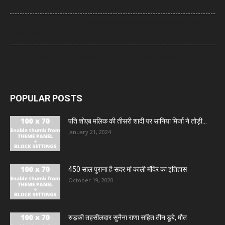
के आगे झुका Meta
Bombay High Court: यौन उत्पीड़न मामले में हाईकोर्ट ने पलटा फैसला, तरुण
तेजपाल दोषी करार
Gold- Silver Price: सोना हुआ और महंगा, चांदी ने भी दिखाई मजबूती
POPULAR POSTS
पति शोएब मलिक की तीसरी शादी पर सानिया मिर्जा ने तोड़ी...
January 21, 2024
450 साल पुराना है सदर मां काली मंदिर का इतिहास
October 19, 2020
रुड़की तहसीलदार सुनैना राणा सहित तीन डूबे, मौत