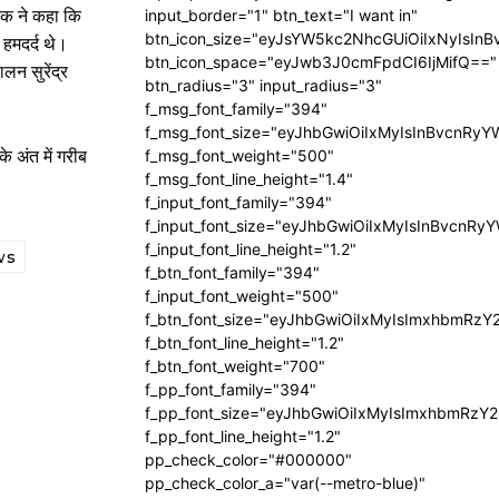
लिक ने कहा कि
input_border="1" btn_text="I want in"
btn_icon_size="eyJsYW5kc2NhcGUiOiIxNyIsInB
 हमदर्द थे।
btn_icon_space="eyJwb3J0cmFpdCI6IjMifQ=="
लन सुरेंद्र
btn_radius="3" input_radius="3"
f_msg_font_family="394"
f_msg_font_size="eyJhbGwiOiIxMyIsInBvcnRyY
 अंत में गरीब
f_msg_font_weight="500"
f_msg_font_line_height="1.4"
f_input_font_family="394"
f_input_font_size="eyJhbGwiOiIxMyIsInBvcnRy
f_input_font_line_height="1.2"
ws
f_btn_font_family="394"
f_input_font_weight="500"
f_btn_font_size="eyJhbGwiOiIxMyIsImxhbmRzY
f_btn_font_line_height="1.2"
f_btn_font_weight="700"
f_pp_font_family="394"
f_pp_font_size="eyJhbGwiOiIxMyIsImxhbmRzY2
f_pp_font_line_height="1.2"
pp_check_color="#000000"
pp_check_color_a="var(--metro-blue)"