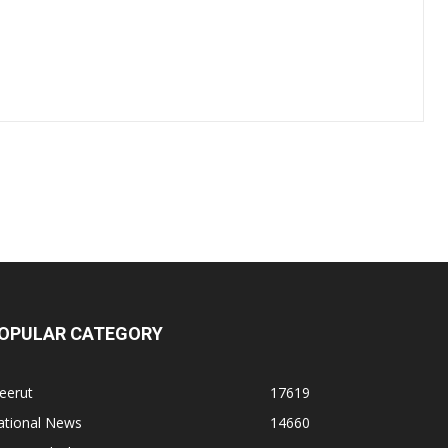
OPULAR CATEGORY
eerut
17619
ational News
14660