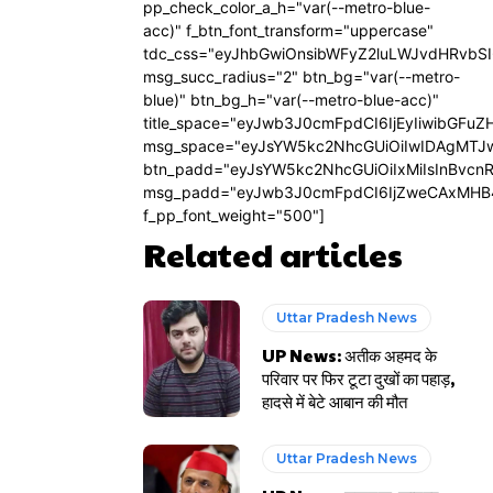
pp_check_color_a_h="var(--metro-blue-
acc)" f_btn_font_transform="uppercase"
tdc_css="eyJhbGwiOnsibWFyZ2luLWJvdHRvbS
msg_succ_radius="2" btn_bg="var(--metro-
blue)" btn_bg_h="var(--metro-blue-acc)"
title_space="eyJwb3J0cmFpdCI6IjEyIiwibGFuZ
msg_space="eyJsYW5kc2NhcGUiOiIwIDAgMTJ
btn_padd="eyJsYW5kc2NhcGUiOiIxMiIsInBvcn
msg_padd="eyJwb3J0cmFpdCI6IjZweCAxMHB
f_pp_font_weight="500"]
Related articles
Uttar Pradesh News
UP News: अतीक अहमद के
परिवार पर फिर टूटा दुखों का पहाड़,
हादसे में बेटे आबान की मौत
Uttar Pradesh News