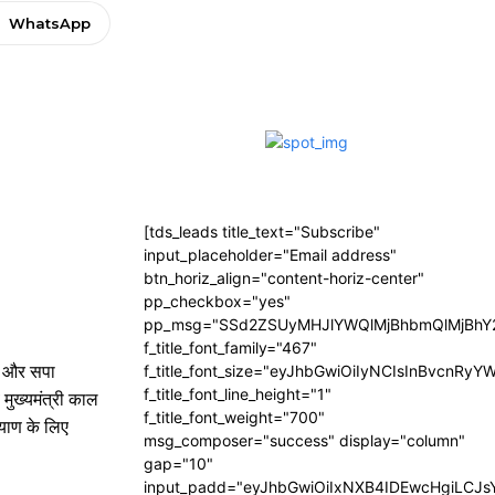
WhatsApp
[tds_leads title_text="Subscribe"
input_placeholder="Email address"
btn_horiz_align="content-horiz-center"
pp_checkbox="yes"
pp_msg="SSd2ZSUyMHJlYWQlMjBhbmQlMjBhY2
f_title_font_family="467"
री और सपा
f_title_font_size="eyJhbGwiOiIyNCIsInBvcnRyY
f_title_font_line_height="1"
 मुख्यमंत्री काल
f_title_font_weight="700"
्याण के लिए
msg_composer="success" display="column"
gap="10"
input_padd="eyJhbGwiOiIxNXB4IDEwcHgiLCJ